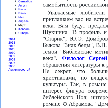
Сентябрь
самобытность российской
Август
Июль
Уважаемые любители 
Июнь
Май
приглашаем вас на встр
Апрель
века. Вам будут предло
Март
Февраль
Шукшина "В профиль и 
Январь
"Старик", Ю.О. Домбров
2014
2013
Быкова "Знак беды", В.П
2012
2011
темой "Библейские моти
2010
2009
века".
Филолог Серге
2008
2007
обращения литературы к 
2006
Не секрет, что больш
Архив новостей
христианами, но владе
культуры. Так, в роман
интерес фигура совреме
библейского Ноя; интер
романе Ф.Абрамова "Дом"