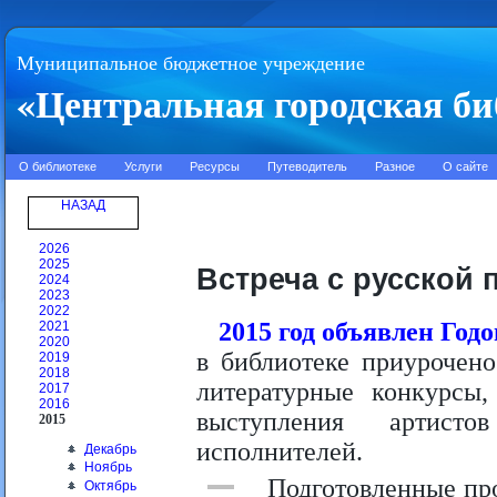
Муниципальное бюджетное учреждение
«Центральная городская би
О библиотеке
Услуги
Ресурсы
Путеводитель
Разное
О сайте
НАЗАД
2026
2025
Встреча с русской 
2024
2023
2022
2015 год объявлен Год
2021
2020
в библиотеке приурочено
2019
2018
литературные конкурсы,
2017
2016
выступления артисто
2015
исполнителей.
Декабрь
Ноябрь
Подготовленные пр
Октябрь