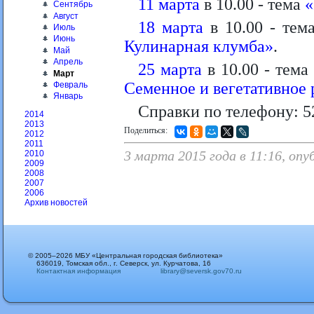
11 марта
в 10.00 - тема
«
Сентябрь
Август
18 марта
в 10.00 - тем
Июль
Июнь
Кулинарная клумба»
.
Май
Апрель
25 марта
в 10.00 - тема
Март
Семенное и вегетативное
Февраль
Январь
Справки по телефону: 5
2014
2013
Поделиться:
2012
2011
3 марта 2015 года в 11:16, оп
2010
2009
2008
2007
2006
Архив новостей
© 2005–2026 МБУ «Центральная городская библиотека»
636019, Томская обл., г. Северск, ул. Курчатова, 16
Контактная информация
library@seversk.gov70.ru