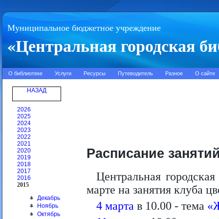
Муниципальное бюджетное учреждение
«Центральная городская би
О библиотеке
Услуги
Ресурсы
Путеводитель
Разное
О сайте
НАЗАД
2026
2025
2024
2023
2022
2021
Расписание занятий
2020
2019
2018
2017
Центральная городская
2016
2015
марте на занятия клуба цв
Декабрь
4 марта
в 10.00 - тема
«Ж
Ноябрь
Октябрь