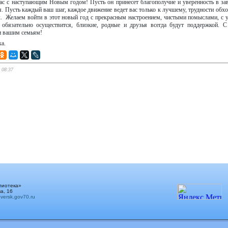
ас с наступающим Новым годом! Пусть он принесет благополучие и уверенность в за
. Пусть каждый ваш шаг, каждое движение ведет вас только к лучшему, трудности обход
х. Желаем войти в этот новый год с прекрасным настроением, чистыми помыслами, с 
о обязательно осуществится, близкие, родные и друзья всегда будут поддержкой.
и вашим семьям!
а.
 08:37
лиотека»
а, 16
ersk.gov70.ru