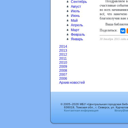
Поздравляем в
Сентябрь
счастливые события
Август
во всех начинания
Июль
всё, что намечен
Июнь
благополучия вам 
Май
Ваша библиотек
Апрель
Март
Поделиться:
Февраль
Январь
30 декабря 2015 года в
2014
2013
2012
2011
2010
2009
2008
2007
2006
Архив новостей
© 2005–2026 МБУ «Центральная городская биб
636019, Томская обл., г. Северск, ул. Курчатов
Контактная информация
library@sev