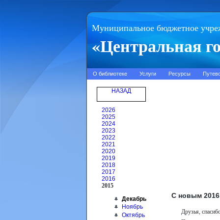
Муниципальное бюджетное учре
«Центральная го
О библиотеке
Услуги
Ресурсы
Путев
НАЗАД
2026
2025
2024
2023
2022
2021
2020
2019
2018
2017
2016
2015
С новым 2016
Декабрь
Ноябрь
Друзья, спасиб
Октябрь