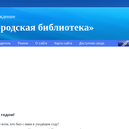
ждение
родская библиотека»
одитель
Разное
О сайте
Карта сайта
Доступная среда
 годом!
о всем, кто был с нами в уходящем году!