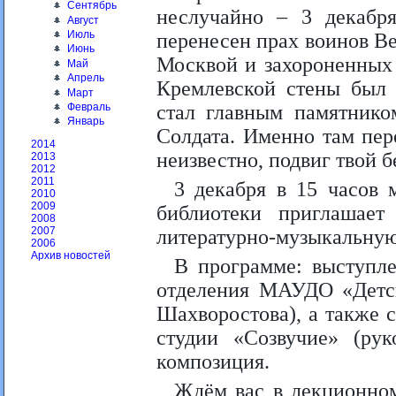
Сентябрь
неслучайно – 3 декабр
Август
Июль
перенесен прах воинов В
Июнь
Москвой и захороненных 
Май
Апрель
Кремлевской стены был 
Март
Февраль
стал главным памятнико
Январь
Солдата. Именно там пер
2014
неизвестно, подвиг твой 
2013
2012
2011
3 декабря в 15 часов 
2010
2009
библиотеки приглашает
2008
2007
литературно-музыкальную
2006
Архив новостей
В программе: выступл
отделения МАУДО «Детск
Шахворостова), а также 
студии «Созвучие» (рук
композиция.
Ждём вас в лекционном