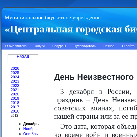
Муниципальное бюджетное учреждение
«Центральная городская би
О библиотеке
Услуги
Ресурсы
Путеводитель
Разное
О сайте
НАЗАД
2026
2025
День Неизвестного
2024
2023
2022
3 декабря в России, 
2021
2020
праздник – День Неизвес
2019
2018
советских воинах, поги
2017
2016
нашей страны или за ее п
2015
Декабрь
Это дата, которая объе
Ноябрь
во время войн и военны
Октябрь