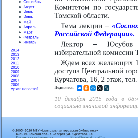
Сентябрь
Комитетом по государст
Август
Июль
Томской области.
Июнь
Май
Тема лекции –
«Состо
Апрель
Российской Федерации».
Март
Февраль
Лектор – Юсубов Э
Январь
2014
избирательной комиссии 
2013
2012
Ждем всех желающих 11
2011
2010
доступа Центральной город
2009
2008
Курчатова, 16, 2 этаж, тел
2007
2006
Поделиться:
Архив новостей
10 декабря 2015 года в 08:
социально значимой информац
© 2005–2026 МБУ «Центральная городская библиотека»
636019, Томская обл., г. Северск, ул. Курчатова, 16
Контактная информация
library@seversk.gov70.ru