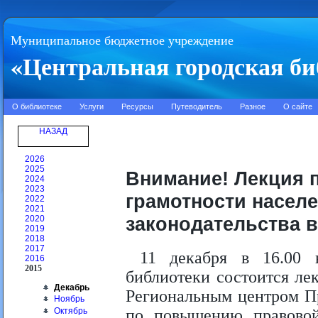
Муниципальное бюджетное учреждение
«Центральная городская би
О библиотеке
Услуги
Ресурсы
Путеводитель
Разное
О сайте
НАЗАД
2026
2025
Внимание! Лекция
2024
2023
грамотности насел
2022
2021
законодательства 
2020
2019
2018
2017
11 декабря в 16.00 
2016
2015
библиотеки состоится ле
Декабрь
Региональным центром Пр
Ноябрь
Октябрь
по повышению правовой 