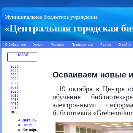
Муниципальное бюджетное учреждение
«Центральная городская би
О библиотеке
Услуги
Ресурсы
Путеводитель
Разное
О сайте
НАЗАД
2026
2025
Осваиваем новые 
2024
2023
2022
19 октября в Центре о
2021
2020
обучение библиотек
2019
2018
электронными информ
2017
2016
библиотекой «Grebennikon
2015
Декабрь
Ноябрь
Октябрь