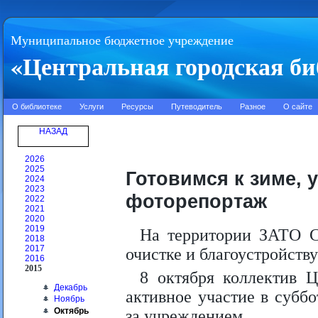
Муниципальное бюджетное учреждение
«Центральная городская би
О библиотеке
Услуги
Ресурсы
Путеводитель
Разное
О сайте
НАЗАД
2026
2025
Готовимся к зиме, 
2024
2023
фоторепортаж
2022
2021
2020
2019
На территории ЗАТО С
2018
2017
очистке и благоустройств
2016
2015
8 октября коллектив Ц
Декабрь
активное участие в субб
Ноябрь
Октябрь
за учреждением.