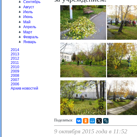
Сентябрь
Август
Июль
Июнь
Май
Апрель
Март
Февраль
Январь
2014
2013
2012
2011
2010
2009
2008
2007
2006
Архив новостей
Поделиться:
9 октября 2015 года в 11:52