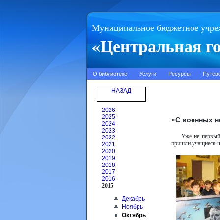
Муниципальное бюджетное учре
«Центральная го
О библиотеке
Услуги
Ресурсы
Путев
НАЗАД
2026
2025
«С военных 
2024
2023
Уже не первый
2022
пришли учащиеся 
2021
2020
2019
2018
2017
2016
2015
Декабрь
Ноябрь
Октябрь