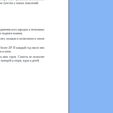
ые чувства у новых поколений.
единении всех народов и печальных
л подвиги воинов.
спет, оплакан и возвеличен в своем
 более 20! И каждый год около них
и и поем.
ть имя героя. Совесть не позволит
матерей и отцов, вдов и детей.