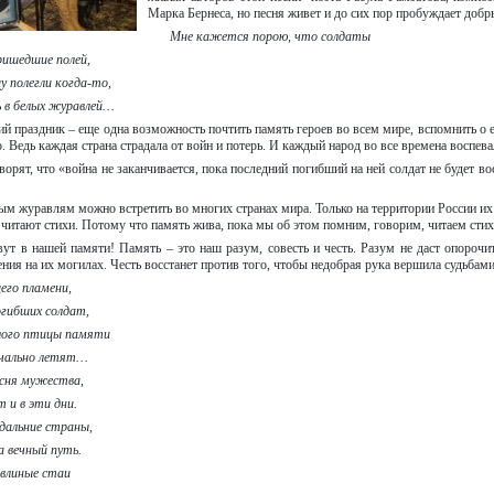
Марка Бернеса, но песня живет и до сих пор пробуждает добр
Мне кажется порою, что солдаты
ришедшие полей,
у полегли когда-то,
ь в белых журавлей…
ий праздник – еще одна возможность почтить память героев во всем мире, вспомнить о 
 Ведь каждая страна страдала от войн и потерь. И каждый народ во все времена воспева
ворят, что «война не заканчивается, пока последний погибший на ней солдат не будет во
м журавлям можно встретить во многих странах мира. Только на территории России их
читают стихи. Потому что память жива, пока мы об этом помним, говорим, читаем стих
ут в нашей памяти! Память – это наш разум, совесть и честь. Разум не даст опорочи
ения на их могилах. Честь восстанет против того, чтобы недобрая рука вершила судьбами 
его пламени,
огибших солдат,
лого птицы памяти
ечально летят…
есня мужества,
 и в эти дни.
дальние страны,
а вечный путь.
влиные стаи