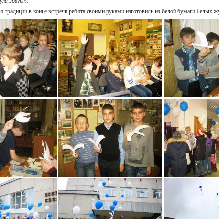
ула зовут».
 традиции в конце встречи ребята своими руками изготовили из белой бумаги Белых жу