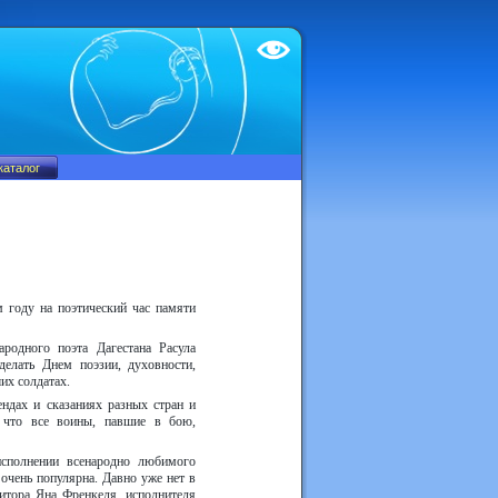
Test
 году на поэтический час памяти
родного поэта Дагестана Расула
делать Днем поэзии, духовности,
их солдатах.
ндах и сказаниях разных стран и
, что все воины, павшие в бою,
сполнении всенародно любимого
очень популярна. Давно уже нет в
зитора Яна Френкеля, исполнителя