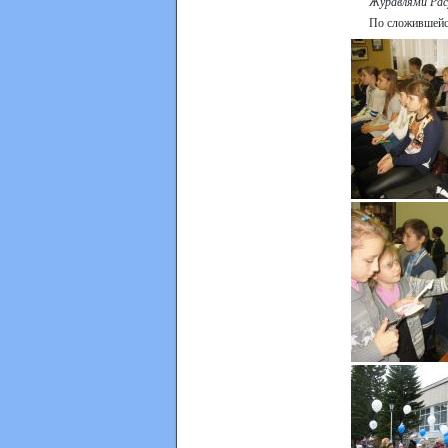
Журавлями Рас
По сложившейся