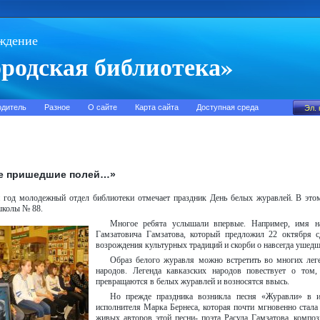
ждение
родская библиотека»
одитель
Разное
О сайте
Карта сайта
Доступная среда
не пришедшие полей…»
 год молодежный отдел библиотеки отмечает праздник День белых журавлей. В этом
школы № 88.
Многое ребята услышали впервые. Например, имя на
Гамзатовича Гамзатова, который предложил 22 октября с
возрождения культурных традиций и скорби о навсегда ушедш
Образ белого журавля можно встретить во многих леге
народов. Легенда кавказских народов повествует о том
превращаются в белых журавлей и возносятся ввысь.
Но прежде праздника возникла песня «Журавли» в и
исполнителя Марка Бернеса, которая почти мгновенно стала 
живых авторов этой песни- поэта Расула Гамзатова, компо