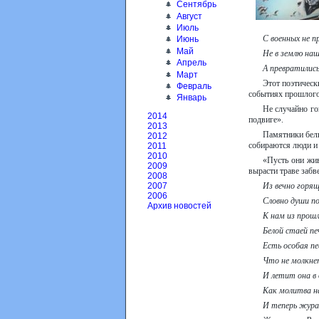
Сентябрь
Август
Июль
С военных не п
Июнь
Май
Не в землю наш
Апрель
А превратилис
Март
Этот поэтическ
Февраль
событиях прошлого.
Январь
Не случайно го
2014
подвиге».
2013
Памятники белы
2012
собираются люди и 
2011
2010
«Пусть они жив
2009
вырасти траве забв
2008
Из вечно горящ
2007
2006
Словно души п
Архив новостей
К нам из прош
Белой стаей п
Есть особая п
Что не молкнет
И летит она в 
Как молитва н
И теперь жура