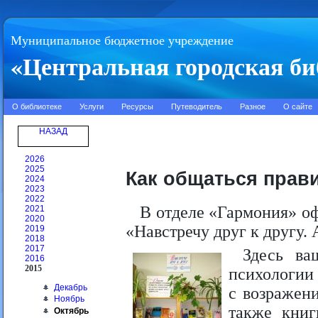
Муниципальное бюджетное учреждение
«Центральная городская би
О библиотеке
Услуги
Ресурсы
Путеводитель
Разное
О сайте
НАЗАД
2026
2025
Как общаться прав
2024
2023
2022
В отделе «Гармония» о
2021
2020
«Навстречу друг к другу.
2019
2018
2017
Здесь ва
2016
2015
психологии 
Декабрь
с возражен
Ноябрь
также книг
Октябрь