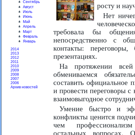
Сентябрь
росту и нау
Август
Июль
Нет ниче
Июнь
Май
человеческ
Апрель
требовала бы общени
Март
Февраль
непосредственно с об
Январь
контакты: переговоры,
2014
2013
презентациях.
2012
2011
На протяжении всей
2010
2009
обмениваемся обязате
2008
2007
составить официальное п
2006
Архив новостей
и провести переговоры с
взаимовыгодное сотрудни
Умение быстро и эфф
конфликты ценится подч
чем профессионализ
остальных вопросах. О