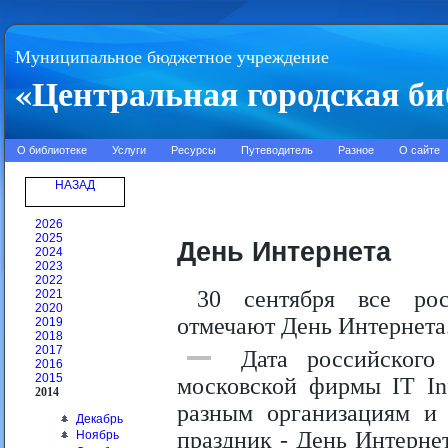
Муниципальное бюджетное учреждение
«Центральная городская би
О библиотеке
Услуги
Ресурсы
Путеводитель
Разное
О сайте
НАЗАД
2026
2025
День Интернета
2024
2023
2022
30 сентября все рос
2021
2020
отмечают День Интернета
2019
2018
2017
Дата российского
2016
2015
московской фирмы IT Inf
2014
разным организациям и
Декабрь
праздник - День Интернет
Ноябрь