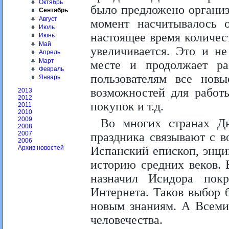
Октябрь
было предложено организ
Сентябрь
Август
момент насчитывалось о
Июль
настоящее время количес
Июнь
Май
увеличивается. Это и не
Апрель
Март
месте и продолжает ра
Февраль
пользователям все нов
Январь
возможностей для работы
2013
2012
покупок и т.д.
2011
2010
2009
Во многих странах Дн
2008
2007
праздника связывают с в
2006
Испанский епископ, энци
Архив новостей
историю средних веков. 
назначил Исидора покр
Интернета. Таков выбор 
новым знаниям. А Всемир
человечества.