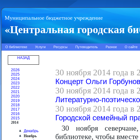
Муниципальное бюджетное учреждение
«Центральная городская би
О библиотеке
Услуги
Ресурсы
Путеводитель
Разное
О сайте
НАЗАД
2026
30 ноября 2014 года в 
2025
2024
Концерт Ольги Горбуно
2023
2022
30 ноября 2014 года в 
2021
2020
Литературно-поэтическо
2019
2018
30 ноября 2014 года в 
2017
2016
Городской семейный пр
2015
2014
30 ноября северчане
Декабрь
библиотеке, чтобы вместе
Ноябрь