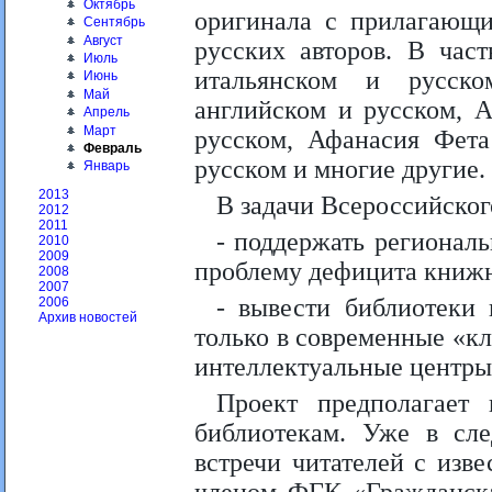
Октябрь
оригинала с прилагающи
Сентябрь
Август
русских авторов. В час
Июль
итальянском и русско
Июнь
Май
английском и русском, 
Апрель
Март
русском, Афанасия Фета
Февраль
русском и многие другие.
Январь
2013
В задачи Всероссийског
2012
2011
- поддержать регионал
2010
2009
проблему дефицита книж
2008
2007
- вывести библиотеки 
2006
Архив новостей
только в современные «кл
интеллектуальные центры
Проект предполагает
библиотекам. Уже в сл
встречи читателей с изв