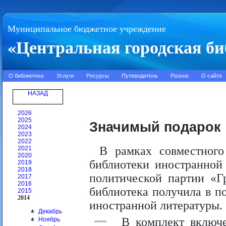
Муниципальное бюджетное учреждение
«Центральная городская би
О библиотеке
Услуги
Ресурсы
Путеводитель
Разное
О сайте
НАЗАД
2026
2025
Значимый подарок
2024
2023
2022
В рамках совместного
2021
2020
библиотеки иностранной
2019
2018
политической партии «
2017
2016
библиотека получила в п
2015
2014
иностранной литературы.
Декабрь
В комплект включ
Ноябрь