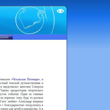
Test
стивалем
«Чеховские Пятницы»
, и
вестный томский путешественник и
 и представлял жителям Северска
Такова предыстория творческого
ругом событии. Один из главных
по первому зову, будь то разовое
«Свет любви» Александр впервые
и с благодарностью погрузились в
театре для детей и юношества. А в