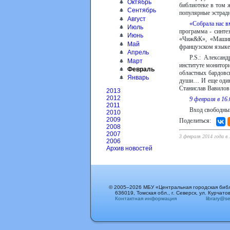
Октябрь
библиотеке в том 
Сентябрь
популярные эстрадн
Август
«Собрала нас в
Июль
программа - синтез
Июнь
«Чиж&К», «Машины
Май
французском языке 
Апрель
P.S.: Алексан
Март
институте монитор
Февраль
областных бардовск
Январь
души… И еще один 
Станислав Вавилов 
2013
2012
9 февраля в 16
2011
Вход свободны
2010
2009
Поделиться:
2008
2007
3 февраля 2014 года в 
2006
Архив новостей
© 2005–2026 МБУ «Центральная городская биб
636019, Томская обл., г. Северск, ул. Курчатов
Контактная информация
library@sev