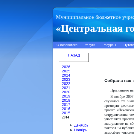
Муниципальное бюджетное учре
«Центральная го
О библиотеке
Услуги
Ресурсы
Путев
НАЗАД
2026
2025
2024
2023
Собрала нас 
2022
2021
Приглашаем на 
2020
2019
В ноябре 2007
2018
случилась эта зна
2017
президент фестива
2016
проект «Чеховски
2015
сотрудничества т
2014
участников проект
выступление на с
Декабрь
показал на публик
Ноябрь
атмосферу «высоког