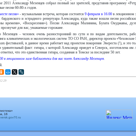
же 2011 Александр Мезенцев собрал полный зал зрителей, представив программу «Ре
ые песни 60-80-х годов.
месте песня»
- музыкальная встреча, которая состоится
9 февраля в 16.00
в лекционном з
 бардовского и эстрадного репертуара Александра, куда также вошли песни российски
 времени», «Воскресения»). Песни Александра Малинина, Булата Окуджавы, дуэта
прозвучат для вас, уважаемые горожане.
др Мезенцев - человек очень разносторонний по сути и по видам деятельности, раб
инга климатических и экологических систем ТО СО РАН, директор проекта «Чеховские 
их фестивалей, в данное время работает над проектом покорения Эвереста (!), и это то
удивительный факт: гитара, с которой Александр приедет в Северск, изготовлена им 
отметил, что это единственная гитара, созданная в Томске за последние 50 лет.
.00 в лекционном зале библиотеки для вас поет Александр Мезенцев.
й.
12:29
лиотека»
а, 16
ersk.gov70.ru