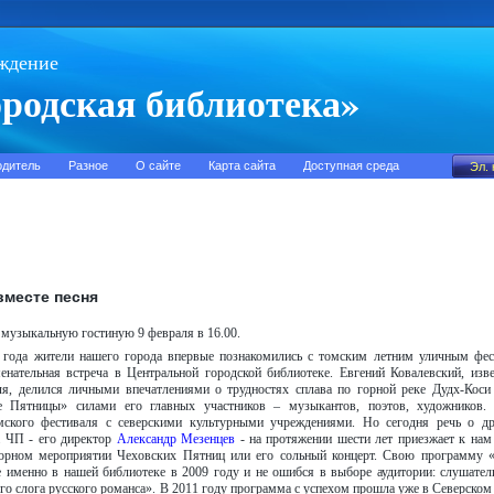
ждение
родская библиотека»
одитель
Разное
О сайте
Карта сайта
Доступная среда
вместе песня
музыкальную гостиную 9 февраля в 16.00.
 года жители нашего города впервые познакомились с томским летним уличным фе
менательная встреча в Центральной городской библиотеке. Евгений Ковалевский, из
ля, делился личными впечатлениями о трудностях сплава по горной реке Дудх-Коси
е Пятницы» силами его главных участников – музыкантов, поэтов, художников. 
омского фестиваля с северскими культурными учреждениями. Но сегодня речь о д
а ЧП - его директор
Александр Мезенцев
- на протяжении шести лет приезжает к нам 
борном мероприятии Чеховских Пятниц или его сольный концерт. Свою программу 
е именно в нашей библиотеке в 2009 году и не ошибся в выборе аудитории: слушател
о слога русского романса». В 2011 году программа с успехом прошла уже в Северском 