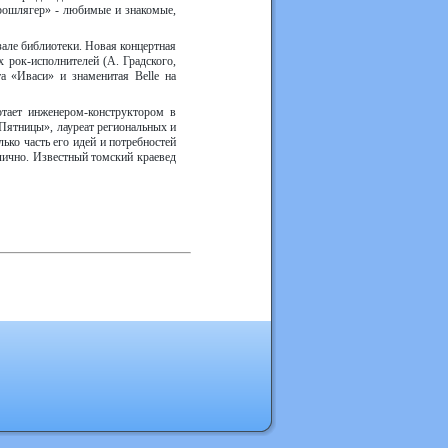
трошлягер» - любимые и знакомые,
але библиотеки. Новая концертная
х рок-исполнителей (А. Градского,
 «Иваси» и знаменитая Belle на
отает инженером-конструктором в
Пятницы», лауреат региональных и
лько часть его идей и потребностей
лично. Известный томский краевед