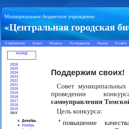
Муниципальное бюджетное учреждение
«Центральная городская би
О библиотеке
Услуги
Ресурсы
Путеводитель
Разное
О сайте
НАЗАД
2026
2025
Поддержим своих!
2024
2023
2022
Совет муниципальных 
2021
2020
проведении конку
2019
2018
самоуправления Томской
2017
2016
2015
Цель конкурса:
2014
Декабрь
повышение качеств
Ноябрь