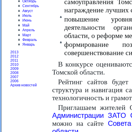
самоуправления Том
Октябрь
Сентябрь
награждение лучших 
Август
Июль
повышение уровн
Июнь
Май
деятельности орга
Апрель
области, о реформе м
Март
Февраль
формирование поз
Январь
совершенствование с
2013
2012
2011
В конкурсе оцениваютс
2010
2009
Томской области.
2008
2007
Рейтинг сайтов будет
2006
Архив новостей
структура и навигация са
технологичность и грамот
Приглашаем жителей 
Администрации ЗАТО 
можно на сайте
Совета
области
.