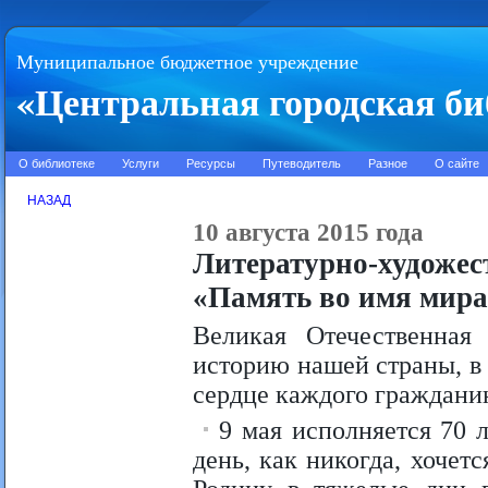
Муниципальное бюджетное учреждение
«Центральная городская би
О библиотеке
Услуги
Ресурсы
Путеводитель
Разное
О сайте
НАЗАД
10 августа 2015 года
Литературно-художе
«Память во имя мира
Великая Отечественна
историю нашей страны, в 
сердце каждого граждани
9 мая исполняется 70 л
день, как никогда, хочет