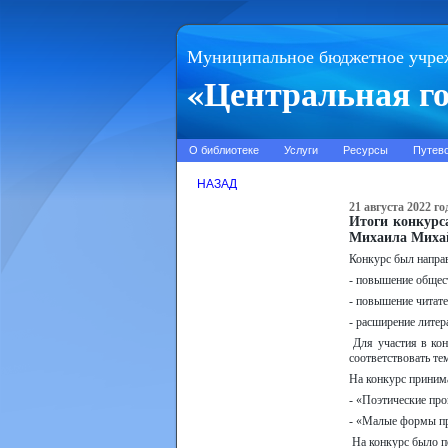
Муниципальное бюджетное учре
«Центральная го
О библиотеке
Услуги
Ресурсы
Путев
НАЗАД
21 августа 2022 го
Итоги конкурс
Михаила Миха
Конкурс был напра
- повышение общес
- повышение читате
- расширение литер
Для участия в кон
соответствовать те
На конкурс принима
- «Поэтические про
- «Малые формы про
На конкурс было по