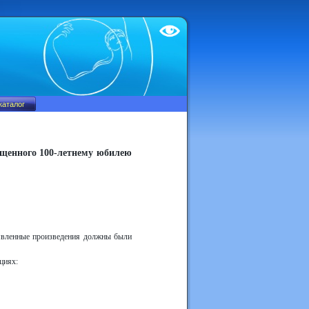
Test
ященного 100-летнему юбилею
аявленные произведения должны были
циях: