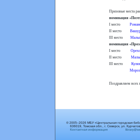
Призовые места ра
номинация «Поэт
I место
Романо
II место
Вашур
III место
Малыш
номинация «Проз
I место
Орехо
II место
Малы
III место
Куля
Морозова На
Поздравляем всех п
© 2005–2026 МБУ «Центральная городская биб
636019, Томская обл., г. Северск, ул. Курчатов
Контактная информация
library@sev