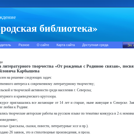
ждение
родская библиотека»
одитель
Разное
О сайте
Карта сайта
Доступная среда
да
а литературного творчества «От рожденья с Родиною связан», посв
йловича Карбышева
влен на решение следующих задач:
твенного интереса к современному литературному творчеству;
льской и творческой активности среди населения г. Северска;
атурного и краеведческого кругозора.
курсе приглашались все желающие от 14 лет и старше, ныне живущие в Северске. З
ме любви к Родине.
лись творческие авторские работы на русском языке по тематике конкурса в 2-х номина
изведения»;
зы» (рассказы, сказки, повести, литературные эссе и пр.).
дано 26 заявок, это и стихотворные произведения, и проза.