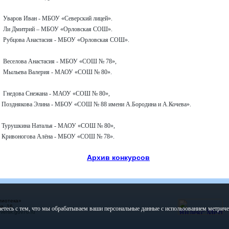
о
Уваров Иван - МБОУ «Северский лицей».
рий – МБОУ «Орловская СОШ».
 Анастасия - МБОУ «Орловская СОШ».
а Анастасия - МБОУ «СОШ № 78»,
лерия - МАОУ «СОШ № 80».
 Снежана - МАОУ «СОШ № 80»,
ина - МБОУ «СОШ № 88 имени А.Бородина и А.Кочева».
на Наталья - МАОУ «СОШ № 80»,
 Алёна - МБОУ «СОШ № 78».
Архив конкурсов
лиотека»
а, 16
етесь с тем, что мы обрабатываем ваши персональные данные с использованием метрич
ersk.gov70.ru