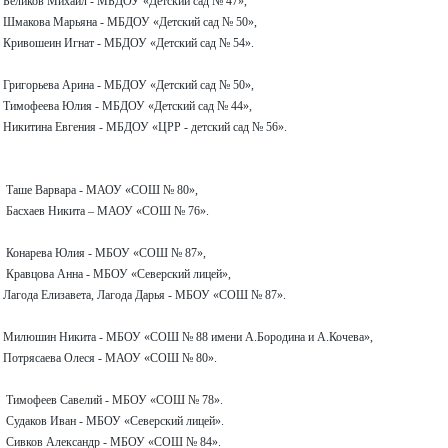
о
Беликов Михаил - МБДОУ «Детский сад № 47»,
ьяна - МБДОУ «Детский сад № 50»,
нат - МБДОУ «Детский сад № 54».
о
Григорьева Арина - МБДОУ «Детский сад № 50»,
лия - МБДОУ «Детский сад № 44»,
ения - МБДОУ «ЦРР - детский сад № 56».
о
Таше Варвара - МАОУ «СОШ № 80»,
кита – МАОУ «СОШ № 76».
о
Конарева Юлия - МБОУ «СОШ № 87»,
на - МБОУ «Северский лицей»,
вета, Лагода Дарья - МБОУ «СОШ № 87».
о
Милюшин Никита - МБОУ «СОШ № 88 имени А.Бородина и А.Кочева»,
 Олеся - МАОУ «СОШ № 80».
в Савелий - МБОУ «СОШ № 78».
о
Судаков Иван - МБОУ «Северский лицей».
Александр - МБОУ «СОШ № 84».