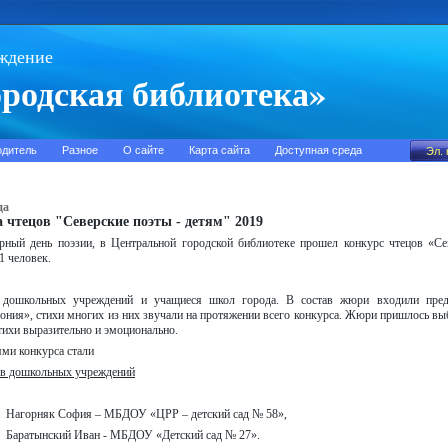
ждение
родская библиотека»
одитель
Разное
О сайте
Карта сайта
Доступная среда
да
 чтецов "Северские поэты - детям" 2019
рный день поэзии, в Центральной городской библиотеке прошел конкурс чтецов «Се
1 человек.
 дошкольных учреждений и учащиеся школ города. В состав жюри входили предст
ония», стихи многих из них звучали на протяжении всего конкурса. Жюри пришлось выб
тихи выразительно и эмоционально.
ями конкурса стали
ов дошкольных учреждений
 София – МБДОУ «ЦРР – детский сад № 58»,
Иван - МБДОУ «Детский сад № 27».