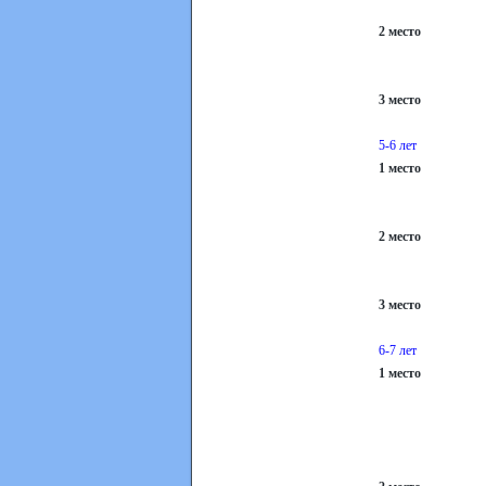
2 мест
Огребо Адел
3 мест
Козлов Ярос
5-6 лет
1 место
Кириченк
Кулейкина Со
2 мест
Крупоченко С
3 мест
Чаусова Анна -
6-7 лет
1 место
Канащенк
Тарасова Дар
Муксинова Ел
Куприянова М