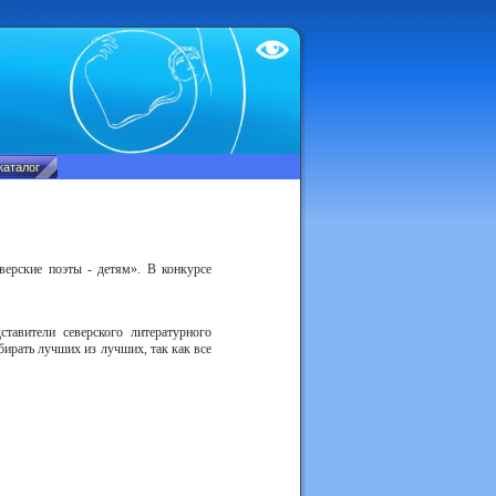
Test
верские поэты - детям». В конкурсе
авители северского литературного
ирать лучших из лучших, так как все