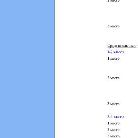
2 мест
Шмакова Мар
Кривошеин Иг
3 мест
Тимофеева Ю
Никитина Евг
Среди школьников
1-2 классы
1 мест
Басхаев Ни
2 мест
Кравцова Ан
Лагода Елиза
3 мест
Потрясаева
3-4 классы
1 место
Тимофее
2 мест
3 место
Сивков 