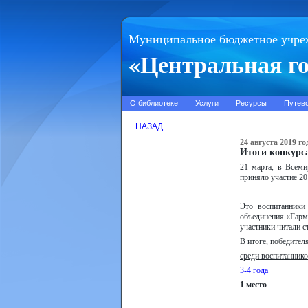
Муниципальное бюджетное учре
«Центральная го
О библиотеке
Услуги
Ресурсы
Путев
НАЗАД
24 августа 2019 го
Итоги конкурса
21 марта, в Всеми
приняло участие 20
Это воспитанники
объединения «Гарм
участники читали с
В итоге, победител
среди воспитанник
3-4 года
1 место
Нагорняк
Баратынский 