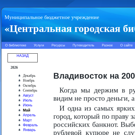
Муниципальное бюджетное учреждение
«Центральная городская би
О библиотеке
Услуги
Ресурсы
Путеводитель
Разное
О сайте
НАЗАД
2026
Владивосток на 20
Декабрь
Ноябрь
Октябрь
Когда мы держим в р
Сентябрь
Август
видим не просто деньги, 
Июль
Июнь
И одна из самых ярких
Май
город, который по праву 
Апрель
Март
российских банкнот. Выб
Февраль
Январь
рублевой купюре не слу