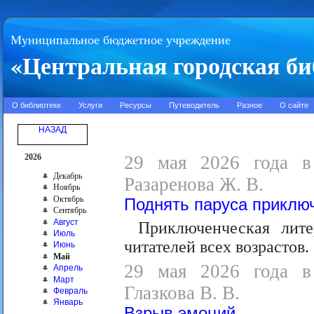
Муниципальное бюджетное учреждение
«Центральная городская би
О библиотеке
Услуги
Ресурсы
Путеводитель
Разное
О сайте
НАЗАД
2026
29 мая 2026 года в 
Декабрь
Разаренова Ж. В.
Ноябрь
Октябрь
Поднять паруса приклю
Сентябрь
Август
Приключенческая лит
Июль
читателей всех возрастов.
Июнь
Май
29 мая 2026 года в 
Апрель
Март
Глазкова В. В.
Февраль
Январь
Взрыв эмоций