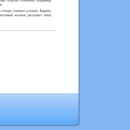
рин, Георгий Голованов, Владимир
в.
ь четыре главных условия. Кариму
ательный человек расскажет наша