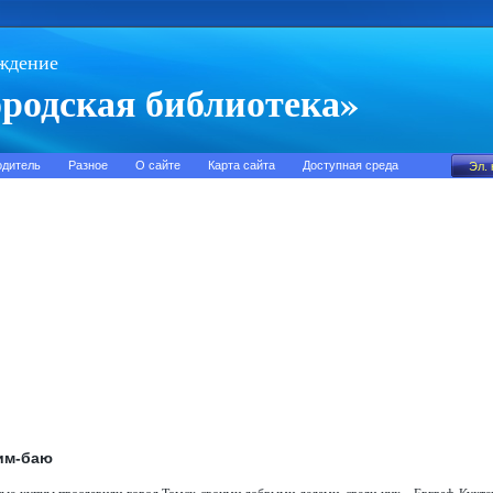
ждение
родская библиотека»
одитель
Разное
О сайте
Карта сайта
Доступная среда
рим-баю