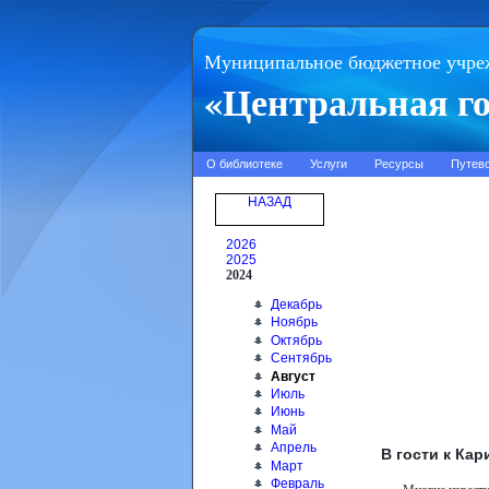
Муниципальное бюджетное учре
«Центральная го
О библиотеке
Услуги
Ресурсы
Путев
НАЗАД
2026
2025
2024
Декабрь
Ноябрь
Октябрь
Сентябрь
Август
Июль
Июнь
Май
Апрель
В гости к Ка
Март
Февраль