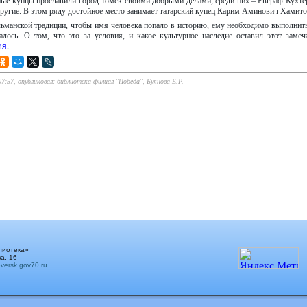
ые купцы прославили город Томск своими добрыми делами, среди них – Евграф Кухте
другие. В этом ряду достойное место занимает татарский купец Карим Аминович Хамито
ьманской традиции, чтобы имя человека попало в историю, ему необходимо выполнит
лось. О том, что это за условия, и какое культурное наследие оставил этот замеч
ия
.
07:57, опубликовал: библиотека-филиал "Победа", Буянова Е.Р.
лиотека»
а, 16
ersk.gov70.ru