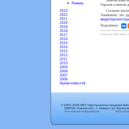
Многие известн
Январь
Горохов и многие 
Согласно мусул
2023
2022
Аминовичу это уда
2021
видеопрезентац
2020
Поделиться:
2019
2018
8 августа 2024 года в 
2017
2016
2015
2014
2013
2012
2011
2010
2009
2008
2007
2006
Архив новостей
© 2005–2026 МБУ «Центральная городская биб
636019, Томская обл., г. Северск, ул. Курчатов
Контактная информация
library@sev