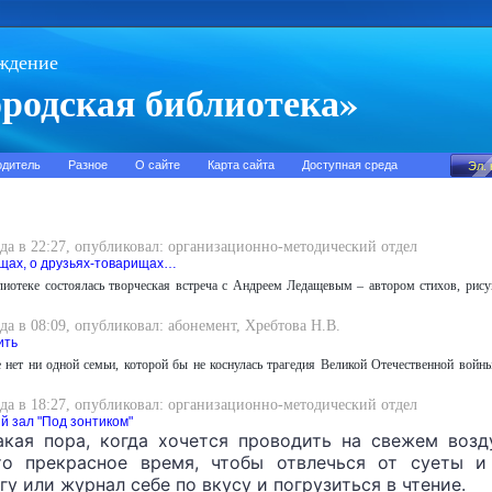
ждение
родская библиотека»
одитель
Разное
О сайте
Карта сайта
Доступная среда
да в 22:27, опубликовал: организационно-методический отдел
щах, о друзьях-товарищах…
лиотеке состоялась творческая встреча с Андреем Ледащевым – автором стихов, рис
да в 08:09, опубликовал: абонемент, Хребтова Н.В.
ить
 нет ни одной семьи, которой бы не коснулась трагедия Великой Отечественной вой
да в 18:27, опубликовал: организационно-методический отдел
й зал "Под зонтиком"
акая пора, когда хочется проводить на свежем воз
то прекрасное время, чтобы отвлечься от суеты и
гу или журнал себе по вкусу и погрузиться в чтение.