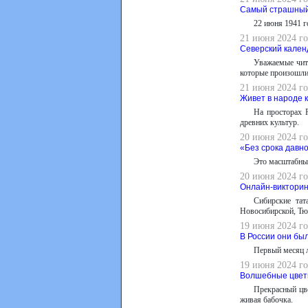
Самый страшный
22 июня 1941 г
21 июня 2024 г
Северский кален
Уважаемые чит
которые произошли 
21 июня 2024 го
Живет в народе 
На просторах 
древних культур.
20 июня 2024 го
«Без срока давн
Это масштабный
20 июня 2024 го
Онлайн-викторин
Сибирские тат
Новосибирской, Тю
19 июня 2024 го
В России они бы
Первый месяц л
19 июня 2024 го
Волшебные цве
Прекрасный цве
живая бабочка.