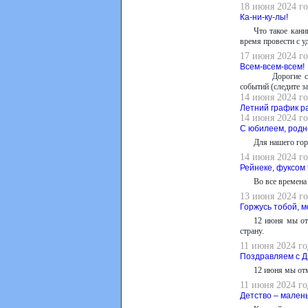
18 июня 2024 го
Ка-ни-ку-лы!
Что такое кани
время провести с у
17 июня 2024 го
Всем-всем-всем!
Дорогие с
событий (следите з
14 июня 2024 го
Летний график р
14 июня 2024 го
С юбилеем, родн
Для нашего гор
14 июня 2024 го
Рейнеке, фуксом
Во все времена 
13 июня 2024 го
Горжусь тобой, м
12 июня мы от
страну.
11 июня 2024 го
Поздравляем с Д
12 июня мы отм
11 июня 2024 го
Детство – мален