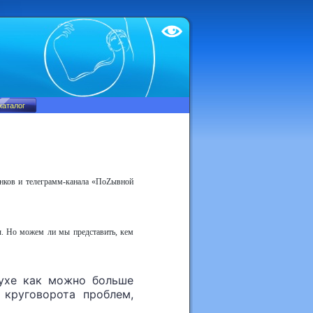
Test
унков и телеграмм-канала «ПоZывной
ны. Но можем ли мы представить, кем
духе как можно больше
 круговорота проблем,