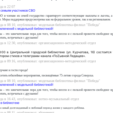
да в 22:07
 семьям участников СВО
О и членам их семей государство гарантирует соответствующие выплаты и льготы, 
. Меры поддержки предусмотрены как на федеральном уровне, так и на региональном.
да в 08:10, опубликовал: модельная библиотека-филиал "Победа"
риключений с модельной библиотекой!
ы – это замечательная пора для того, чтобы весело и с пользой провести свободное в
ать, встречаться с друзьями!
да в 12:30, опубликовал: организационно-методический отдел
8:00 в Центральной городской библиотеке (ул. Курчатова, 16) состоится
тором стихов и телеграмм-канала «ПоZывной Ледащев».
да в 09:16, опубликовал: организационно-методический отдел
рчане и гости города!
етить юбилейные мероприятия, посвящённые 75-летию города Северска.
да в 08:10, опубликовал: модельная библиотека-филиал "Победа"
риключений с модельной библиотекой!
ы – это замечательная пора для того, чтобы весело и с пользой провести свободное в
ать, встречаться с друзьями!
да в 16:43, опубликовал: нотно-музыкальный отдел
 в библиотеке
ы самый долгожданный и любимый период жизни у каждого ребёнка.
да в 08:11, опубликовал: абонемент