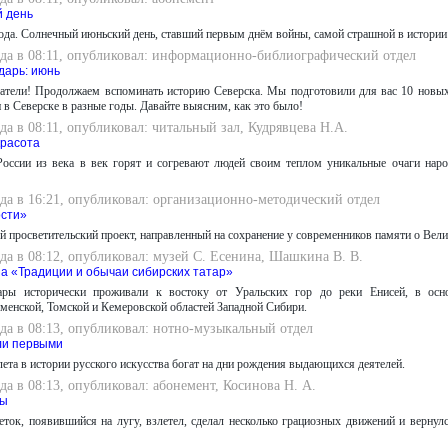
 день
ода. Солнечный июньский день, ставший первым днём войны, самой страшной в истории
ода в 08:11, опубликовал: информационно-библиографический отдел
дарь: июнь
атели! Продолжаем вспоминать историю Северска. Мы подготовили для вас 10 новых
в Северске в разные годы. Давайте выясним, как это было!
да в 08:11, опубликовал: читальный зал, Кудрявцева Н.А.
красота
России из века в век горят и согревают людей своим теплом уникальные очаги наро
да в 16:21, опубликовал: организационно-методический отдел
ости»
 просветительский проект, направленный на сохранение у современников памяти о Вели
да в 08:12, опубликовал: музей С. Есенина, Шашкина В. В.
а «Традиции и обычаи сибирских татар»
ары исторически проживали к востоку от Уральских гор до реки Енисей, в осн
менской, Томской и Кемеровской областей Западной Сибири.
да в 08:13, опубликовал: нотно-музыкальный отдел
ли первыми
ета в истории русского искусства богат на дни рождения выдающихся деятелей.
да в 08:13, опубликовал: абонемент, Косинова Н. А.
ты
ток, появившийся на лугу, взлетел, сделал несколько грациозных движений и вернул