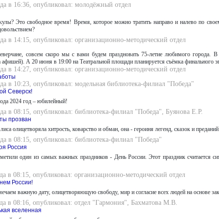
да в 16:36, опубликовал: молодёжный отдел
кулы? Это свободное время! Время, которое можно тратить направо и налево по сво
довольствием?
да в 14:15, опубликовал: организационно-методический отдел
еверчане, совсем скоро мы с вами будем праздновать 75-летие любимого города. В
а афишей). А 20 июня в 19:00 на Театральной площади планируется съёмка финального э
да в 14:27, опубликовал: организационно-методический отдел
аботы
да в 10:23, опубликовал: модельная библиотека-филиал "Победа"
ой Северск!
ода 2024 год – юбилейный!
да в 08:15, опубликовал: библиотека-филиал "Победа", Буянова Е.Р.
 ты прозван
лиса олицетворяла хитрость, коварство и обман, она - героиня легенд, сказок и преданий
да в 08:15, опубликовал: библиотека-филиал "Победа"
оя Россия
метили один из самых важных праздников - День России. Этот праздник считается си
да в 08:15, опубликовал: организационно-методический отдел
нем России!
ечаем важную дату, олицетворяющую свободу, мир и согласие всех людей на основе зак
да в 08:16, опубликовал: отдел "Гармония", Бахматова М.В.
ькая вселенная