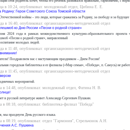
ий себя родитель хочет, чтобы его ребенок развивался правильно, гармонично, с норм
да в 10:24, опубликовал: молодежный отдел, Цибина Е. Е.
а Родину: Герои Советского Союза Томской области
Отечественной войны – это люди, которые сражались за Родину, за свободу и за будущее 
да в 16:40, опубликовал: организационно-методический отдел
лешмоб ко Дню России «Песни о родной стране»
ня 2024 года в рамках межведомственного культурно-образовательного проекта 
шмоб «Песни о родной стране», направленный
воспитание молодых людей.
да в 11:48, опубликовал: организационно-методический отдел
внимание!
тели! Поздравляем вас с наступающим праздником – Днем России!
льная городская библиотека и ее филиалы («Мир семьи», «Победа», п. Самусь) не работ
да в 11:45, опубликовал: организационно-методический отдел
еверске
здничных мероприятий.
а в 14:48, опубликовал: молодежный отдел, Фатина Н. В.
солнце!
лет в русской литературе живет Александр Сергеевич Пушкин.
а в 08:18, опубликовал: библиотека-филиал "Победа"
я, мы празднуем День русского языка.
а в 08:19, опубликовал: отдел "Гармония", Стрельчонок А.Н.
чения А.С. Пушкина