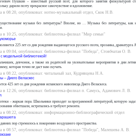
геевич Пушкин – известный русский поэт, для которого занятия физкультурой с
ольку дарили поэту прекрасное самочувствие и вдохновение.
а в 08:20, опубликовал: нотно-музыкальный отдел, Скок Н.В.
уществование музыки без литературы? Вполне, но … Музыка без литературы, как и
и.
а в 10:25, опубликовал: библиотека-филиал "Мир семьи"
укоморье
полняется 225 лет со дня рождения выдающегося русского поэта, прозаика, драматурга
а в 09:04, опубликовал: библиотека-филиал "Победа", Стовбчатая О. В.
 с модельной библиотекой!
льчишек, девчонок, а также их родителей на увлекательные мероприятия в дни летн
му, которая точно не даст вам скучать.
а в 08:22, опубликовал: читальный зал, Кудрявцева Н.А.
ы – Диего Веласкес
ется 425 лет со дня рождения испанского живописца Диего Веласкеса.
а в 12:26, опубликовал: библиотека-филиал п. Самусь, Адамович Л. В.
л
отеки – жаркая пора. Школьники приходят за программной литературой, которую задали
зования обветшали, истрепались и требуют ремонта.
да в 08:22, опубликовал: информационно-библиографический отдел
парашюта
 давних пор стремилось к покорению воздушного пространства.
а в 08:57, опубликовал: библиотека-филиал "Победа", Малешева А. В.
юкзаке