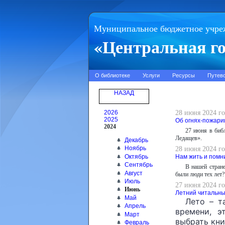
Муниципальное бюджетное учре
«Центральная го
О библиотеке
Услуги
Ресурсы
Путев
НАЗАД
2026
28 июня 2024 го
2025
Об огнях-пожари
2024
27 июня в биб
Ледащев».
Декабрь
Ноябрь
28 июня 2024 го
Октябрь
Нам жить и помн
Сентябрь
В нашей стране
Август
были люди тех лет?
Июль
27 июня 2024 го
Июнь
Летний читальны
Май
Лето – т
Апрель
времени, э
Март
выбрать кни
Февраль