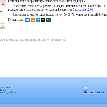
воспитываем в подрастающем поколении уважение к традициям.
Модельная библиотека-филиал «Победа» приглашает всех желающих на 
русском национальном костюме», который состоится
9 августа
в
12:00
.
Записаться на мастер-класс можно по тел. 56-69-71. Ждем вас в нашей библиот
Поделиться:
 12:24, опубликовал: библиотека-филиал "Победа", Малешева А.В.
лиотека»
а, 16
ersk.gov70.ru