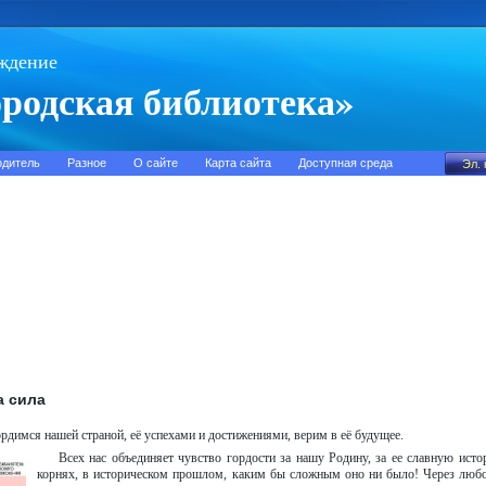
ждение
родская библиотека»
одитель
Разное
О сайте
Карта сайта
Доступная среда
а сила
рдимся нашей страной, её успехами и достижениями, верим в её будущее.
Всех нас объединяет чувство гордости за нашу Родину, за ее славную исто
корнях, в историческом прошлом, каким бы сложным оно ни было! Через любо