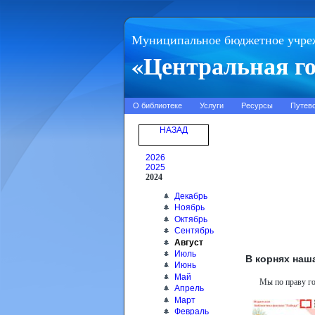
Муниципальное бюджетное учре
«Центральная го
О библиотеке
Услуги
Ресурсы
Путев
НАЗАД
2026
2025
2024
Декабрь
Ноябрь
Октябрь
Сентябрь
Август
Июль
В корнях наш
Июнь
Май
Мы по праву го
Апрель
Март
Февраль