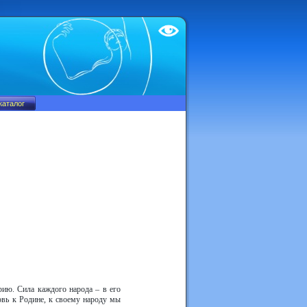
Test
рию. Сила каждого народа – в его
вь к Родине, к своему народу мы