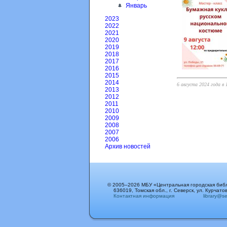
Январь
2023
2022
2021
2020
2019
2018
2017
2016
2015
2014
6 августа 2024 года в
2013
2012
2011
2010
2009
2008
2007
2006
Архив новостей
© 2005–2026 МБУ «Центральная городская биб
636019, Томская обл., г. Северск, ул. Курчатов
Контактная информация
library@sev