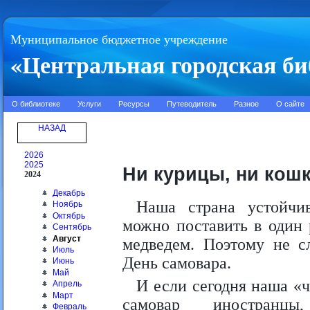
Муниципальное бюджетное учреждение
«Центральная городская би
О библиотеке
Услуги
Ресурсы
Путеводитель
Разное
О сайте
НАЗАД
2026
2025
Ни курицы, ни кошк
2024
Декабрь
Наша страна устойчи
Ноябрь
Октябрь
можно поставить в один 
Сентябрь
Август
медведем. Поэтому не с
Июль
День самовара.
Июнь
Май
И если сегодня наша «
Апрель
Март
самовар иностранцы
Февраль