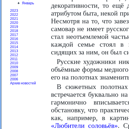
Январь
декоративности, то ещё 
2023
атрибутом быта, некой пр
2022
2021
Несмотря на то, что заве
2020
2019
самовар не имеет русско
2018
стал неотъемлемой часть
2017
2016
каждой семье стоял в 
2015
2014
сидящих за ним, он был с
2013
2012
2011
Русские художники ник
2010
2009
объёмные формы медного 
2008
2007
его на полотнах знаменит
2006
Архив новостей
В сюжетных полотнах
встречается буквально н
гармонично вписывае
обстановку, что практиче
как, например, в карт
«Любители соловьёв»
. С