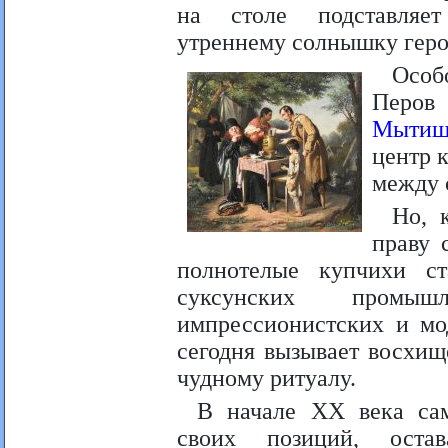
на столе подставляе
утреннему солнышку геро
Особ
Перов
Мытищ
центр 
между 
Но, 
праву 
полнотелые купчихи с
суксунских промы
импрессионистских и м
сегодня вызывает восхищ
чудному ритуалу.
В начале XX века сам
своих позиций, оста