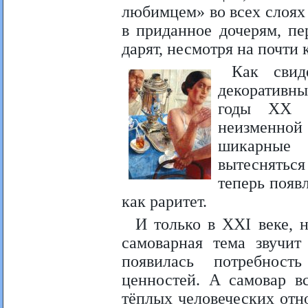
любимцем» во всех слоях 
в приданное дочерям, пе
дарят, несмотря на почти
Как свид
декоративн
годы XX в
неизменно
шикарные 
вытесняться
теперь появ
как раритет.
И только в XXI веке, 
самоварная тема звучит
появилась потребнос
ценностей. А самовар в
тёплых человеческих отн