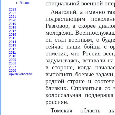
специальной военной опе
Январь
2023
Анатолий, а именно так
2022
2021
подрастающим поколен
2020
2019
Разговор, а скорее диал
2018
молодёжи. Военнослужащи
2017
2016
он стал военным, о будн
2015
2014
сейчас наши бойцы с о
2013
2012
отметил, что Россия все
2011
2010
задумываясь, вставали на
2009
2008
в стороне, когда начал
2007
2006
выполнять боевые задачи
Архив новостей
родной стране и соотеч
близких. Справиться со 
колоссальная поддержк
россиян.
Томская область ак