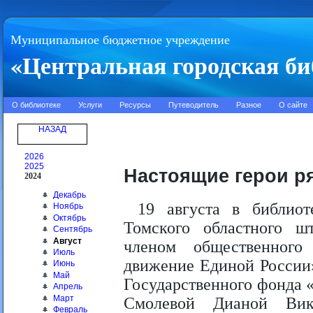
Муниципальное бюджетное учреждение
«Центральная городская би
О библиотеке
Услуги
Ресурсы
Путеводитель
Разное
О сайте
НАЗАД
2026
2025
Настоящие герои р
2024
Декабрь
19 августа в библиот
Ноябрь
Октябрь
Томского областного ш
Сентябрь
Август
членом общественного
Июль
движение Единой России»
Июнь
Май
Государственного фонда 
Апрель
Март
Смолевой Дианой Вик
Февраль