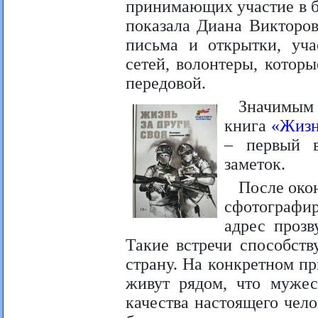
принимающих участие в б
показала Диана Викторо
письма и открытки, уча
сетей, волонтеры, котор
передовой.
Значимым 
книга
«Жизн
– первый 
заметок.
После окон
сфотографир
адрес прозв
Такие встречи способств
страну. На конкретном п
живут рядом, что мужес
качества настоящего чел