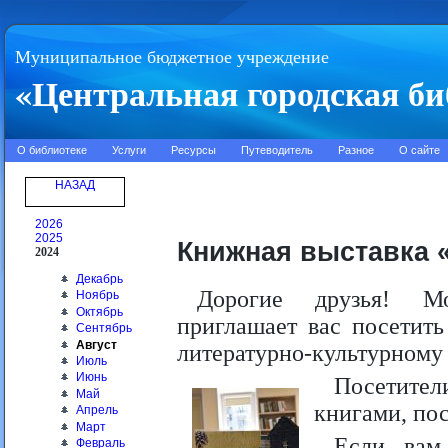
Муниципальное бюджетное учреждение
«Центральная городская би
О библиотеке
Услуги
Ресурсы
Путеводитель
Разное
О сайте
НАЗАД
2026
2025
Книжная выставка 
2024
Декабрь
Дорогие друзья! Мо
Ноябрь
Октябрь
приглашает вас посетит
Сентябрь
Август
литературно-культурному
Июль
Июнь
Посетите
Май
книгами, по
Апрель
Март
Если вам 
Февраль