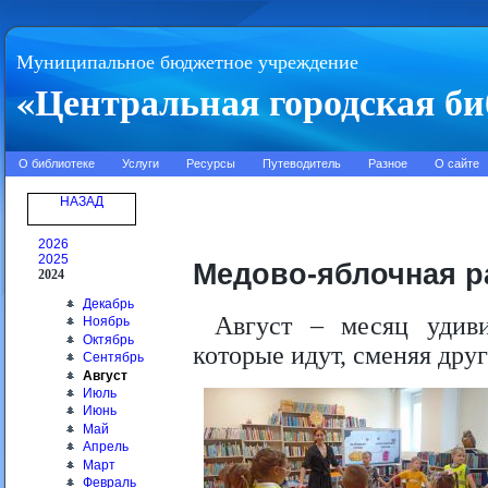
Муниципальное бюджетное учреждение
«Центральная городская би
О библиотеке
Услуги
Ресурсы
Путеводитель
Разное
О сайте
НАЗАД
2026
2025
Медово-яблочная р
2024
Декабрь
Август – месяц удив
Ноябрь
Октябрь
которые идут, сменяя друг
Сентябрь
Август
Июль
Июнь
Май
Апрель
Март
Февраль