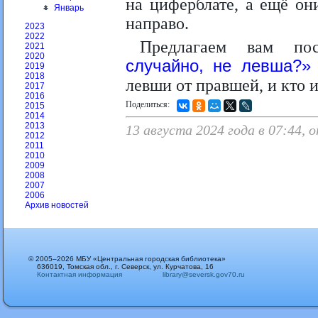
на циферблате, а ещё он
Январь
направо.
2023
2022
Предлагаем вам по
2021
2020
случайно, не левша?
2019
2018
левши от правшей, и кто 
2017
2016
Поделиться:
2015
2014
2013
13 августа 2024 года в 07:44, 
2012
2011
2010
2009
2008
2007
2006
Архив новостей
© 2005–2026 МБУ «Центральная городская библиотека»
636019, Томская обл., г. Северск, ул. Курчатова, 16
Контактная информация
library@seversk.gov70.ru