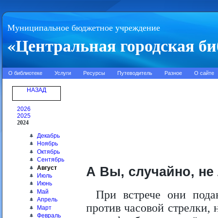
Муниципальное бюджетное учреждение
«Центральная городская би
О библиотеке
Услуги
Ресурсы
Путеводитель
Разное
О сайте
НАЗАД
2026
2025
2024
Декабрь
Ноябрь
Октябрь
Сентябрь
А Вы, случайно, не
Август
Июль
Июнь
Май
При встрече они под
Апрель
против часовой стрелки,
Март
Февраль