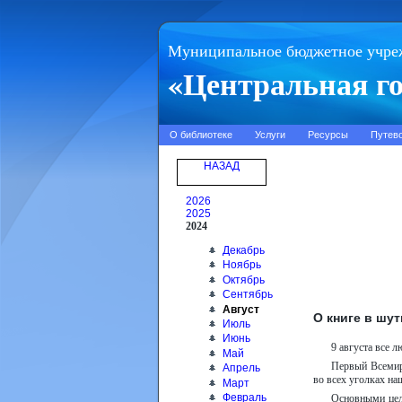
Муниципальное бюджетное учре
«Центральная го
О библиотеке
Услуги
Ресурсы
Путев
НАЗАД
2026
2025
2024
Декабрь
Ноябрь
Октябрь
Сентябрь
Август
О книге в шут
Июль
Июнь
9 августа все 
Май
Первый Всемирн
Апрель
во всех уголках на
Март
Февраль
Основными цел