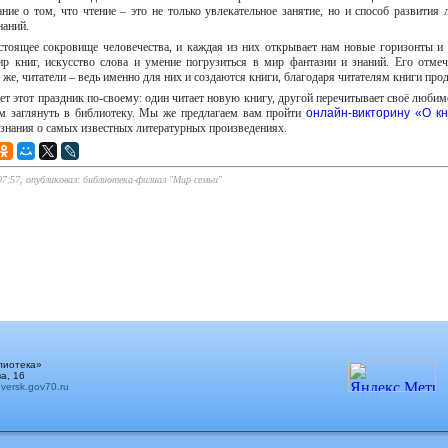
ние о том, что чтение – это не только увлекательное занятие, но и способ развития
наний.
астоящее сокровище человечества, и каждая из них открывает нам новые горизонты 
ир книг, искусство слова и умение погрузиться в мир фантазии и знаний. Его отмеч
о же, читатели – ведь именно для них и создаются книги, благодаря читателям книги пр
т этот праздник по-своему: один читает новую книгу, другой перечитывает своё любимо
ом заглянуть в библиотеку. Мы же предлагаем вам пройти
онлайн-викторину «О кн
 знания о самых известных литературных произведениях.
 07:57, опубликовал: библиотека-филиал "Мир семьи"
лиотека»
а, 16
ersk.gov70.ru