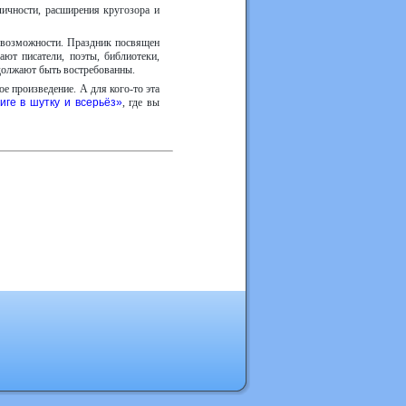
 личности, расширения кругозора и
и возможности. Праздник посвящен
ают писатели, поэты, библиотеки,
одолжают быть востребованны.
е произведение. А для кого-то эта
иге в шутку и всерьёз»
, где вы