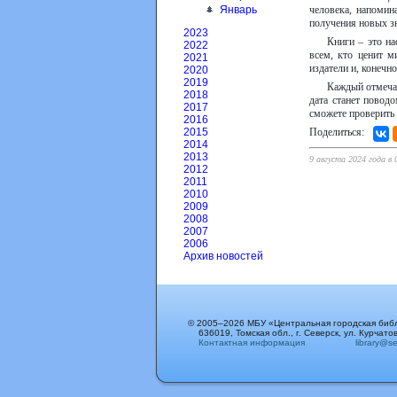
человека, напомина
Январь
получения новых з
2023
Книги – это н
2022
всем, кто ценит м
2021
издатели и, конечн
2020
2019
Каждый отмечае
2018
дата станет повод
2017
сможете проверить
2016
Поделиться:
2015
2014
2013
9 августа 2024 года в
2012
2011
2010
2009
2008
2007
2006
Архив новостей
© 2005–2026 МБУ «Центральная городская биб
636019, Томская обл., г. Северск, ул. Курчатов
Контактная информация
library@sev