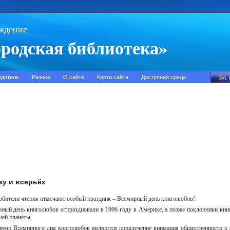
ждение
родская библиотека»
одитель
Разное
О сайте
Карта сайта
Доступная среда
ку и всерьёз
любители чтения отмечают особый праздник – Всемирный день книголюбов!
ый день книголюбов отпраздновали в 1996 году в Америке, а позже поклонники книг 
шей планеты.
ями Всемирного дня книголюбов являются привлечение внимания общественности к з