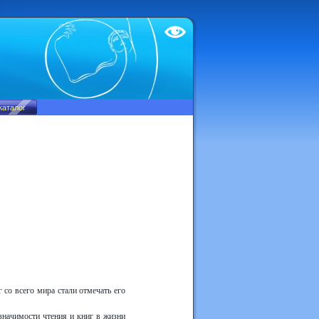
Test
со всего мира стали отмечать его
начимости чтения и книг в жизни