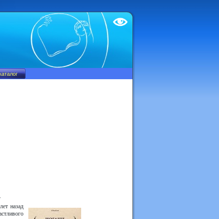
Test
.
лет
назад
астливого