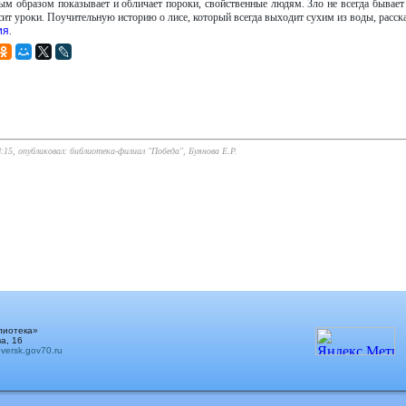
ым образом показывает и обличает пороки, свойственные людям. Зло не всегда бывает 
сит уроки. Поучительную историю о лисе, который всегда выходит сухим из воды, расск
ия
.
8:15, опубликовал: библиотека-филиал "Победа", Буянова Е.Р.
лиотека»
а, 16
ersk.gov70.ru