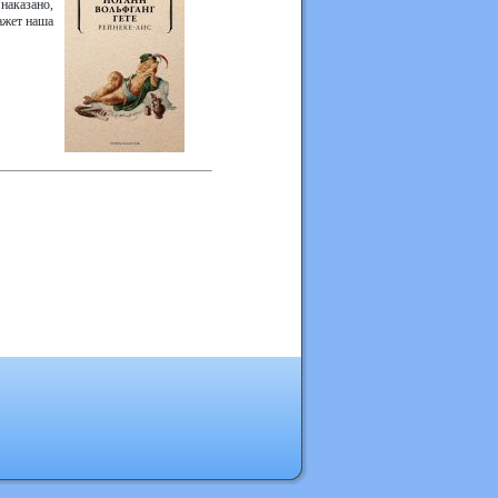
наказано,
ажет наша