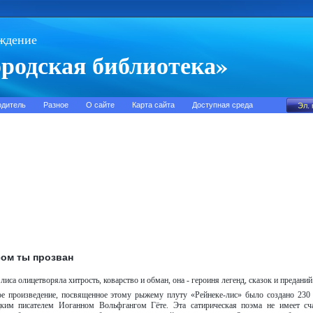
ждение
родская библиотека»
одитель
Разное
О сайте
Карта сайта
Доступная среда
сом ты прозван
лиса олицетворяла хитрость, коварство и обман, она - героиня легенд, сказок и преданий
ое произведение, посвященное этому рыжему плуту «Рейнеке-лис» было создано 230 
ким писателем Иоганном Вольфгангом Гёте. Эта сатирическая поэма не имеет сч