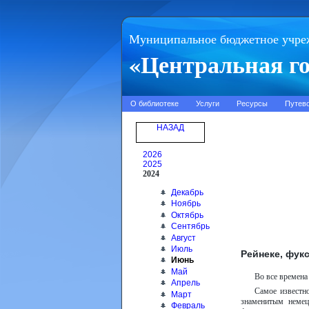
Муниципальное бюджетное учре
«Центральная го
О библиотеке
Услуги
Ресурсы
Путев
НАЗАД
2026
2025
2024
Декабрь
Ноябрь
Октябрь
Сентябрь
Август
Июль
Рейнеке, фук
Июнь
Май
Во все времена 
Апрель
Самое известн
Март
знаменитым немец
Февраль