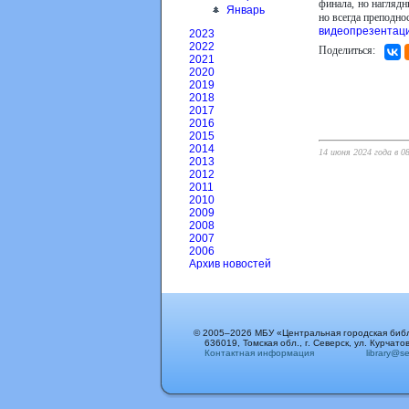
финала, но наглядн
Январь
но всегда преподно
видеопрезентац
2023
2022
Поделиться:
2021
2020
2019
2018
2017
2016
2015
2014
14 июня 2024 года в 0
2013
2012
2011
2010
2009
2008
2007
2006
Архив новостей
© 2005–2026 МБУ «Центральная городская биб
636019, Томская обл., г. Северск, ул. Курчатов
Контактная информация
library@sev