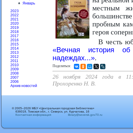
на реальной
Январь
местным ж
2023
большинстве
2022
2021
пробным кам
2020
2019
героя сопер
2018
2017
В честь ю
2016
2015
«Вечная история о
2014
2013
надеждах...»
.
2012
2011
2010
Поделиться:
2009
2008
26 ноября 2024 года в 11:
2007
2006
Прохоренко Н. В.
Архив новостей
© 2005–2026 МБУ «Центральная городская библиотека»
636019, Томская обл., г. Северск, ул. Курчатова, 16
Контактная информация
library@seversk.gov70.ru