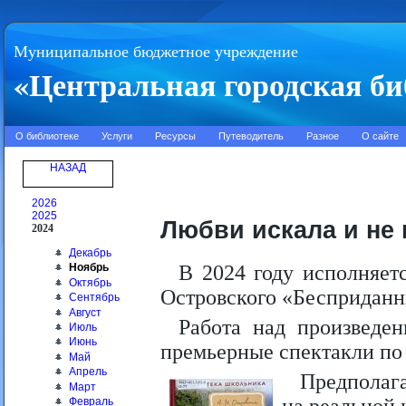
Муниципальное бюджетное учреждение
«Центральная городская би
О библиотеке
Услуги
Ресурсы
Путеводитель
Разное
О сайте
НАЗАД
2026
2025
Любви искала и не
2024
Декабрь
В 2024 году исполняет
Ноябрь
Октябрь
Островского «Бесприданн
Сентябрь
Август
Работа над произведен
Июль
Июнь
премьерные спектакли по 
Май
Апрель
Предполага
Март
Февраль