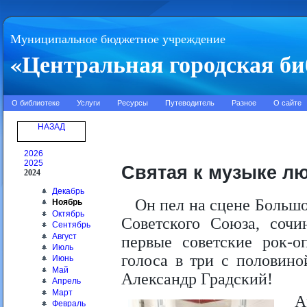
Муниципальное бюджетное учреждение
«Центральная городская би
О библиотеке
Услуги
Ресурсы
Путеводитель
Разное
О сайте
НАЗАД
2026
2025
Святая к музыке л
2024
Декабрь
Он пел на сцене Больш
Ноябрь
Октябрь
Советского Союза, сочи
Сентябрь
Август
первые советские рок-о
Июль
голоса в три с половино
Июнь
Май
Александр Градский!
Апрель
Март
А
Февраль