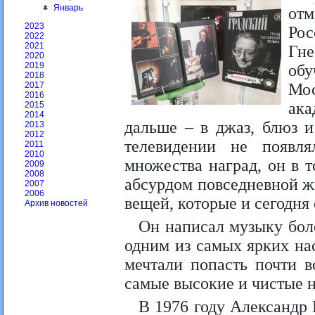
Январь
отм
2023
Ро
2022
2021
Гн
2020
2019
об
2018
Мос
2017
2016
ака
2015
2014
дальше – в джаз, блюз и
2013
2012
телевидении не появл
2011
2010
множества наград, он в 
2009
2008
абсурдом повседневной ж
2007
2006
вещей, которые и сегодня
Архив новостей
Он написал музыку бол
одним из самых ярких на
мечтали попасть почти в
самые высокие и чистые 
В 1976 году Александр