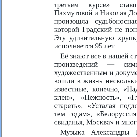
третьем курсе» став
Пахмутовой и Николая До
произошла судьбоносна
которой Градский не пон
Эту удивительную хрупк
исполняется 95 лет
Её знают все в нашей с
произведений — симф
художественным и докум
вошли в жизнь нескольк
известные, конечно, «Н
клен», «Нежность», «Г
стареть», «Усталая под
тем годам», «Белорусси
свиданья, Москва» и мног
Музыка Александры 