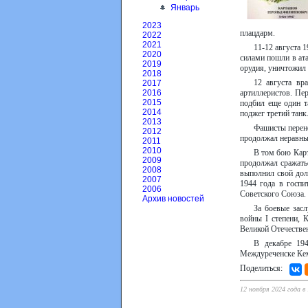
Январь
2023
плацдарм.
2022
2021
11-12 августа 
2020
силами пошли в ата
2019
орудия, уничтожил
2018
12 августа вр
2017
артиллеристов. Пе
2016
2015
подбил еще один т
2014
поджег третий танк
2013
Фашисты перене
2012
продолжал неравны
2011
2010
В том бою Карт
2009
продолжал сражать
2008
выполнил свой дол
2007
1944 года в госпи
2006
Советского Союза.
Архив новостей
За боевые зас
войны I степени, 
Великой Отечестве
В декабре 19
Междуреченске Кеме
Поделиться:
12 ноября 2024 года в