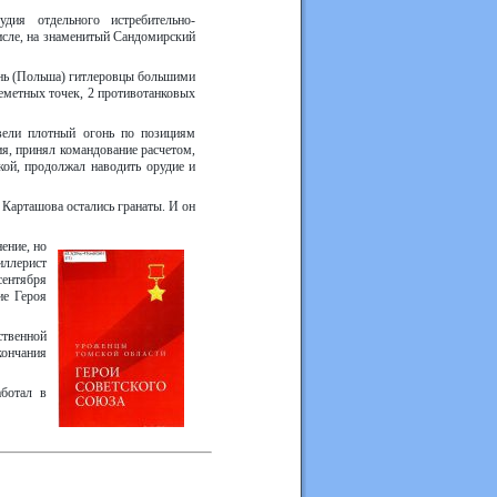
ия отдельного истребительно-
исле, на знаменитый Сандомирский
онь (Польша) гитлеровцы большими
леметных точек, 2 противотанковых
вели плотный огонь по позициям
я, принял командование расчетом,
кой, продолжал наводить орудие и
 Карташова остались гранаты. И он
ение,
но
иллерист
сентября
ие Героя
ственной
кончания
ботал в