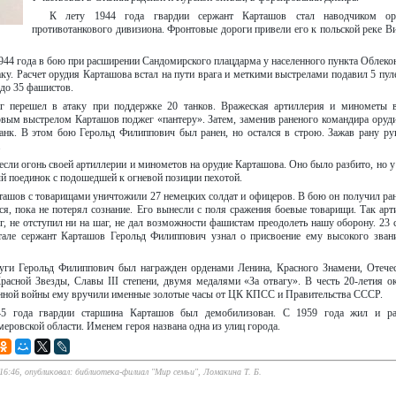
К лету 1944 года гвардии сержант Карташов стал наводчиком оруд
противотанкового дивизиона. Фронтовые дороги привели его к польской реке В
1944 года в бою при расширении Сандомирского плацдарма у населенного пункта Облек
ку. Расчет орудия Карташова встал на пути врага и меткими выстрелами подавил 5 пу
 до 35 фашистов.
аг перешел в атаку при поддержке 20 танков. Вражеская артиллерия и минометы 
рвым выстрелом Карташов поджег «пантеру». Затем, заменив раненого командира оруди
анк. В этом бою Герольд Филиппович был ранен, но остался в строю. Зажав рану ру
.
сли огонь своей артиллерии и минометов на орудие Карташова. Оно было разбито, но у
й поединок с подошедшей к огневой позиции пехотой.
ашов с товарищами уничтожили 27 немецких солдат и офицеров. В бою он получил ран
ся, пока не потерял сознание. Его вынесли с поля сражения боевые товарищи. Так арт
г, не отступил ни на шаг, не дал возможности фашистам преодолеть нашу оборону. 23 
тале сержант Карташов Герольд Филиппович узнал о присвоение ему высокого зван
луги Герольд Филиппович был награжден орденами Ленина, Красного Знамени, Отече
Красной Звезды, Славы III степени, двумя медалями «За отвагу». В честь 20-летия о
нной войны ему вручили именные золотые часы от ЦК КПСС и Правительства СССР.
45 года гвардии старшина Карташов был демобилизован. С 1959 года жил и ра
ровской области. Именем героя названа одна из улиц города.
 16:46, опубликовал: библиотека-филиал "Мир семьи", Ломакина Т. Б.