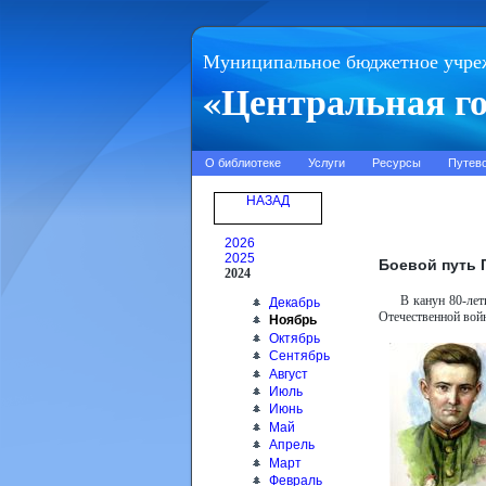
Муниципальное бюджетное учре
«Центральная го
О библиотеке
Услуги
Ресурсы
Путев
НАЗАД
2026
2025
Боевой путь 
2024
В канун 80-лет
Декабрь
Отечественной войн
Ноябрь
Октябрь
Сентябрь
Август
Июль
Июнь
Май
Апрель
Март
Февраль