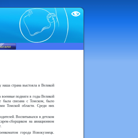
Test
у наша страна выстояла в Великой
а военные подвиги в годы Великой
е была связана с Томском, было
ами Томской области. Среди них
родителей. Воспитывался в детском
есарем-сборщиком на авиационном
.
енкоматом города Новокузнецк.