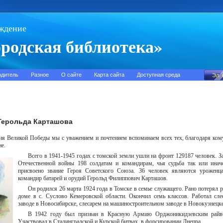
ждение
родская библиотека»
одитель
Разное
О сайте
Карта сайта
Доступная среда
Герольда Карташова
ия Великой Победы мы с уважением и почтением вспоминаем всех тех, благодаря ком
е.
Всего в 1941-1945 годах с томской земли ушли на фронт 129187 человек. З
Отечественной войны 198 солдатам и командирам, чья судьба так или инач
присвоено звание Героя Советского Союза. 36 человек являются уроженц
командир батарей и орудий Герольд Филиппович Карташов.
Он родился 26 марта 1924 года в Томске в семье служащего. Рано потерял 
доме в с. Суслово Кемеровской области. Окончил семь классов. Работал сл
заводе в Новосибирске, слесарем на машиностроительном заводе в Новокузнецке
В 1942 году был призван в Красную Армию Орджоникидзевским райво
Участвовал в Сталинградской и Курской битвах, в форсировании Днепра.