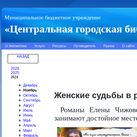
Муниципальное бюджетное учреждение
«Центральная городская би
О библиотеке
Услуги
Ресурсы
Путеводитель
Разное
О сайте
НАЗАД
2026
2025
2024
Декабрь
Ноябрь
Женские судьбы в 
Октябрь
Сентябрь
Август
Романы Елены Чижово
Июль
Июнь
занимают достойное мест
Май
Апрель
Март
Февраль