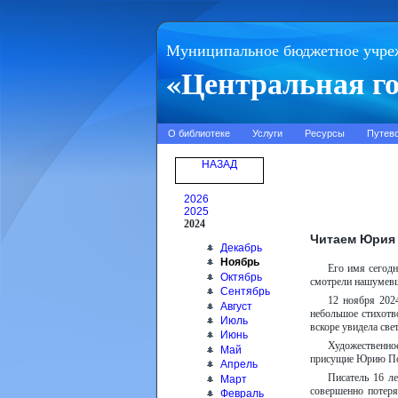
Муниципальное бюджетное учре
«Центральная го
О библиотеке
Услуги
Ресурсы
Путев
НАЗАД
2026
2025
2024
Читаем Юрия
Декабрь
Ноябрь
Его имя сегодн
Октябрь
смотрели нашумевш
Сентябрь
12 ноября 202
Август
небольшое стихотв
Июль
вскоре увидела све
Июнь
Художественное
Май
присущие Юрию Пол
Апрель
Писатель 16 ле
Март
совершенно потеря
Февраль