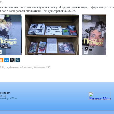
».
ех желающих посетить книжную выставку «Строим новый мир», оформленную к юб
вас в часы работы библиотеки. Тел. для справок 52-87-75.
9:10, опубликовал: абонемент, Казанцева Н.Г.
лиотека»
а, 16
ersk.gov70.ru