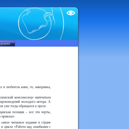
Test
л и любитель кино, то, наверняка,
сковский комсомолец» напечатала
 произведений молодого автора. А
ов уже тогда обращался к прозе.
данская позиция – все эти черты,
 приказа».
 самое читаемое издание в стране
 и цикла «Работа над ошибками с