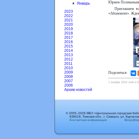
Юрием Поляковым
Январь
Приглашаем вс
2023
«Абонемент». Ждем 
2022
2021
2020
2019
2018
2017
2016
2015
2014
2013
2012
2011
2010
2009
Поделиться:
2008
2007
1 ноября 2024 года в 0
2006
Архив новостей
© 2005–2026 МБУ «Центральная городская биб
636019, Томская обл., г. Северск, ул. Курчатов
Контактная информация
library@sev