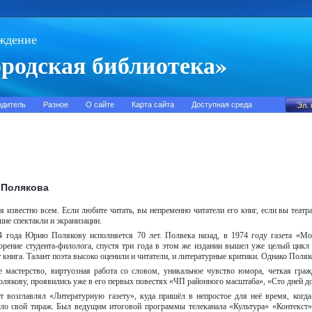
ждение
родская библиотека»
одитель
Разное
О сайте
Карта сайта
Доступная среда
 Полякова
я известно всем. Если любите читать, вы непременно читатели его книг, если вы театра
ие спектакли и экранизации.
4 года Юрию Полякову исполняется 70 лет. Полвека назад, в 1974 году газета «Мо
орение студента-филолога, спустя три года в этом же издании вышел уже целый цикл
т книга. Талант поэта высоко оценили и читатели, и литературные критики. Однако Поляк
 мастерство, виртуозная работа со словом, уникальное чувство юмора, четкая граж
якову, проявились уже в его первых повестях «ЧП районного масштаба», «Сто дней до
т возглавлял «Литературную газету», куда пришёл в непростое для неё время, когда
ло свой тираж. Был ведущим итоговой программы телеканала «Культура» «Контекст»