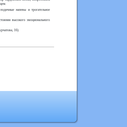
дцем.
лодичные напевы и трогательное
остоянии высокого эмоционального
урчатова, 16).