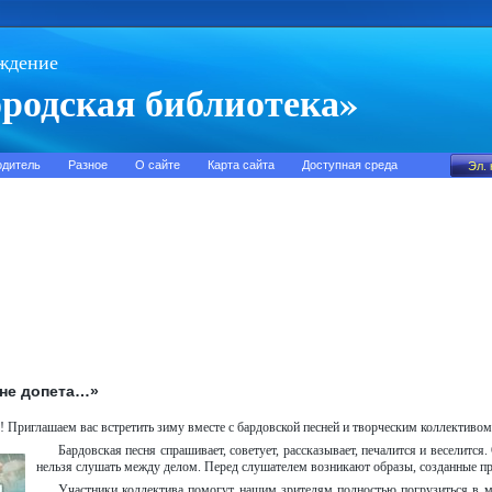
ждение
родская библиотека»
одитель
Разное
О сайте
Карта сайта
Доступная среда
 не допета…»
! Приглашаем вас встретить зиму вместе с бардовской песней и творческим коллективо
Бардовская песня спрашивает, советует, рассказывает, печалится и веселится.
нельзя слушать между делом. Перед слушателем возникают образы, созданные п
Участники коллектива помогут нашим зрителям полностью погрузиться в м