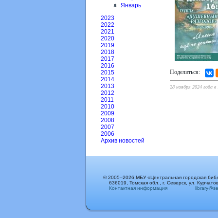
Январь
2023
2022
2021
2020
2019
2018
2017
2016
Поделиться:
2015
2014
2013
28 ноября 2024 года в
2012
2011
2010
2009
2008
2007
2006
Архив новостей
© 2005–2026 МБУ «Центральная городская биб
636019, Томская обл., г. Северск, ул. Курчатов
Контактная информация
library@sev