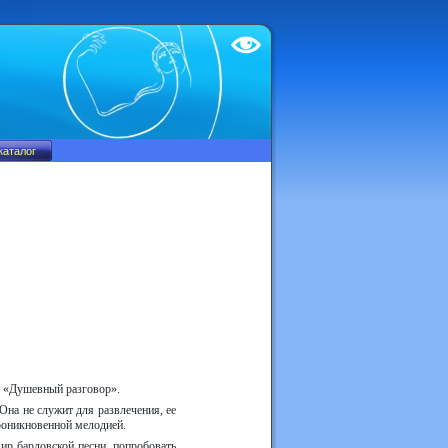
Test
м «Душевный разговор».
 Она не служит для развлечения, ее
роникновенной мелодией.
ир бардовской песни, попробовать