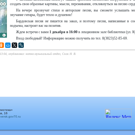
создать свои образные картины, мысли, переживания, откликнуться на песню сер
На вечере прозвучат стихи и авторские песни, вы сможете услышать ме
звучание гитары, будет тепло и душевно!
Бардовская песня не пишется на заказ, и поэтому песни, написанные в с
подъема, настроят вас на позитив.
Ждем встречи с вами
1 декабря в 16:00
в лекционном зале библиотеки (ул. К
Вход свободный! Информацию можно получить по тел. 8(3823)52-85-69.
 13:04, опубликовал: нотно-музыкальный отдел, Скок Н. В.
лиотека»
а, 16
ersk.gov70.ru