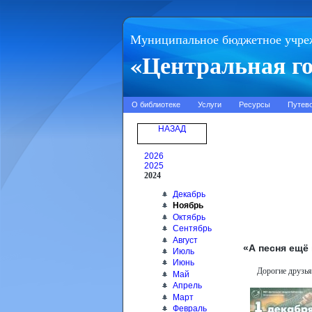
Муниципальное бюджетное учре
«Центральная го
О библиотеке
Услуги
Ресурсы
Путев
НАЗАД
2026
2025
2024
Декабрь
Ноябрь
Октябрь
Сентябрь
Август
«А песня ещё
Июль
Июнь
Дорогие друзья
Май
Апрель
Март
Февраль