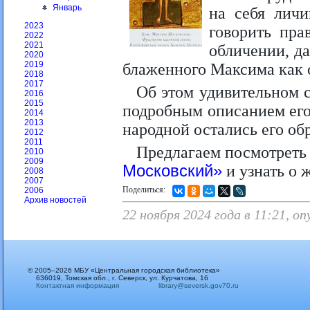
Январь
на себя лич
2023
говорить пр
2022
2021
обличении, д
2020
2019
блаженного Максима как 
2018
2017
Об этом удивительном с
2016
2015
подробным описанием его
2014
2013
народной остались его об
2012
2011
Предлагаем посмотрет
2010
2009
Московский»
и узнать о ж
2008
2007
Поделиться:
2006
Архив новостей
22 ноября 2024 года в 11:21, о
© 2005–2026 МБУ «Центральная городская библиотека»
636019, Томская обл., г. Северск, ул. Курчатова, 16
Контактная информация
library@seversk.gov70.ru