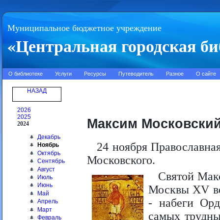
Муниципальное бюджетное учреждение
«Центральная городская би
О библиотеке
Услуги
Ресурсы
Путеводитель
Разное
О сайте
НАЗАД
2026
2025
Максим Московски
2024
Декабрь
24 ноября Православна
Ноябрь
Октябрь
Московского.
Сентябрь
Август
Святой Мак
Июль
Июнь
Москвы XV ве
Май
- набеги Орд
Апрель
Март
самых трудны
Февраль