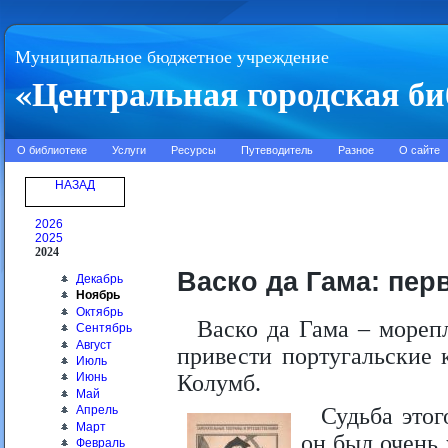
Муниципальное бюджетное учреждение
«Центральная городская би
О библиотеке
Услуги
Ресурсы
Путеводитель
Разное
О сайте
НАЗАД
2026
2025
2024
Васко да Гама: пер
Декабрь
Ноябрь
Октябрь
Васко да Гама – мореп
Сентябрь
Август
привести португальские 
Июль
Колумб.
Июнь
Май
Апрель
Судьба этог
Март
он был очень
Февраль