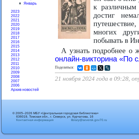
Январь
к различным 
2023
достиг нема
2022
2021
путешествие,
2020
2019
многих друг
2018
2017
побывать в Ин
2016
2015
А узнать подробнее о 
2014
2013
онлайн-викторина «По с
2012
2011
Поделиться:
2010
2009
2008
21 ноября 2024 года в 09:28, о
2007
2006
Архив новостей
© 2005–2026 МБУ «Центральная городская библиотека»
636019, Томская обл., г. Северск, ул. Курчатова, 16
Контактная информация
library@seversk.gov70.ru