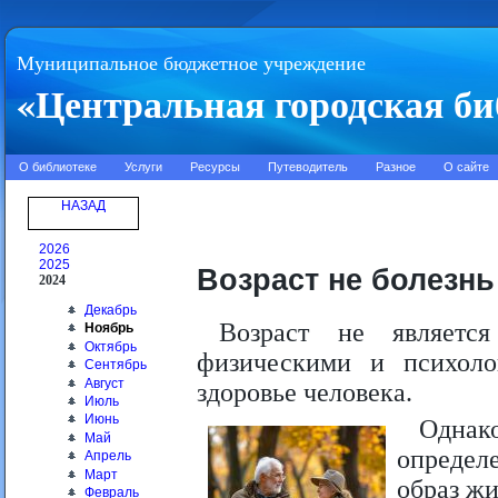
Муниципальное бюджетное учреждение
«Центральная городская би
О библиотеке
Услуги
Ресурсы
Путеводитель
Разное
О сайте
НАЗАД
2026
2025
Возраст не болезнь
2024
Декабрь
Возраст не являетс
Ноябрь
Октябрь
физическими и психол
Сентябрь
Август
здоровье человека.
Июль
Июнь
Однак
Май
определ
Апрель
Март
образ жи
Февраль