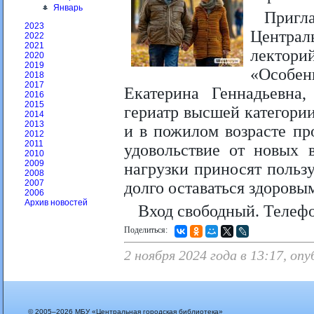
Январь
Пригл
2023
Централ
2022
2021
лектори
2020
2019
«Особен
2018
2017
Екатерина Геннадьевна
2016
2015
гериатр высшей категории
2014
2013
и в пожилом возрасте пр
2012
2011
удовольствие от новых 
2010
2009
нагрузки приносят пользу
2008
2007
долго оставаться здоровы
2006
Архив новостей
Вход свободный. Телефо
Поделиться:
2 ноября 2024 года в 13:17, оп
© 2005–2026 МБУ «Центральная городская библиотека»