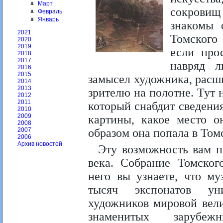
Март
сокровищ 
Февраль
Январь
знакомы 
2021
Томского
2020
2019
если про
2018
2017
навряд л
2016
2015
замысел художника, расш
2014
2013
зрителю на полотне. Тут н
2012
2011
который снабдит сведения
2010
2009
картины, какое место о
2008
образом она попала в Том
2007
2006
Архив новостей
Эту возможность вам п
века. Собрание Томског
него вы узнаете, что м
тысяч экспонатов ун
художников мировой вел
знаменитых зарубе