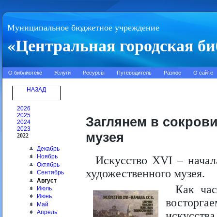
Муниципальное бюджетное учреждение
«Центральная городская би
О библиотеке
Услуги
Ресурсы
Путеводитель
Разное
О сайте
НАЗАД
2026
2025
Заглянем в сокров
2024
2023
музея
2022
Декабрь
Ноябрь
Искусство XVI – начал
Октябрь
художественного музея.
Сентябрь
Август
Как час
Июль
Июнь
восторг
Май
Апрель
искусства