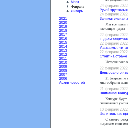
Март
24 февраля 2022
Февраль
Ручей хрустальн
Январь
24 февраля 202
Занимательная з
2021
2020
Мы все ищем чу
2019
настоящие чудеса –
2018
22 февраля 2022
2017
2016
С Днем защитник
2015
22 февраля 2022
2014
Уважаемые читат
2013
22 февраля 2022
2012
Стоит на страже
2011
История появле
2010
2009
22 февраля 2022
2008
День родного яз
2007
21 февраля по 
2006
многообразия и лин
Архив новостей
21 февраля 2022
Внимание! Конку
Конкурс будет 
специальных учебн
18 февраля 2022
Целительные пр
С самого рожд
выражаем свои эмо