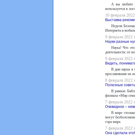
А вы любите п
используется в лог
10 февраля 2022
Выставка-реком
Неделя Безопа
Интернета и мобил
9 февраля 2022 
Науки разные н
Наука! Что это
деятельности: от п
9 февраля 2022 
Видеть, понимат
В дни науки в 
прославившие их на
8 февраля 2022 
Полезные советы
В рамках Библ
филиала «Мир семь
7 февраля 2022 
Очевидное – нев
В мире столько
могут безболезнен
гора мира.
7 февраля 2022 
Она сделала это!