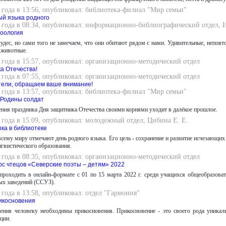
 года в 13:56, опубликовал: библиотека-филиал "Мир семьи"
ый языка родного
2 года в 08:34, опубликовал: информационно-библиографический отдел, 
оология
дес, но сами того не замечаем, что они обитают рядом с нами. Удивительные, неповто
 животные.
 года в 15:57, опубликовал: организационно-методический отдел
а Отечества!
 года в 07:55, опубликовал: организационно-методический отдел
ели, обращаем ваше внимание!
 года в 13:57, опубликовал: библиотека-филиал "Мир семьи"
 Родины солдат
ния праздника Дня защитника Отечества своими корнями уходит в далёкое прошлое.
 года в 15:09, опубликовал: молодежный отдел, Цибина Е. Е.
ыка в библиотеке
всему миру отмечают день родного языка. Его цель - сохранение и развитие исчезающи
гвистического образования.
 года в 08:35, опубликовал: организационно-методический отдел
рс чтецов «Северские поэты – детям» 2022
проходить в онлайн-формате с 01 по 15 марта 2022 г. среди учащихся общеобразова
ых заведений (ССУЗ).
 года в 13:58, опубликовал: отдел "Гармония"
икосновения
ения человеку необходимы прикосновения. Прикосновение - это своего рода уника
ции.