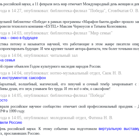
нь российской науки, а 11 февраля весь мир отмечает Международный день женщин и дев
года в 14:27, опубликовал: библиотека-филиал "Победа", Стовбчатая О. В
одельной библиотеке «Победа» в рамках программы «Марафон бьюти-драйв» прошло за
провели технологи компании «ESTEL» Максим Черноусов и Татьяна Колесникова.
года в 14:03, опубликовал: библиотека-филиал "Мир семьи"
ика – окно в будущее
стика потому и называется научной, что работающие в этом жанре писатели опи
спроектировать будущие. И чем крупнее талант автора-фантаста, тем более точными пол
года в 14:04, опубликовал: читальный зал
на семья
ей стране объявлен Годом культурного наследия народов России.
года в 14:04, опубликовал: нотно-музыкальный отдел, Скок Н. В.
 инструментов: саксофон
бархатный, волшебный, магический, его певучий и сочный тембр зачаровывает с
бины души, его звук узнаваем без труда. И это всё о нём, о саксофоне!
года в 14:05, опубликовал: библиотека-филиал "Победа"
осто
враля российское научное сообщество отмечает свой профессиональный праздник – 
РФ в 1999 году.
года в 14:05, опубликовал: молодежный отдел, Фатина Н. В.
вили Россию
День российской науки. К этому событию мы подготовили
виртуальную выставк
х, прославивших Россию.