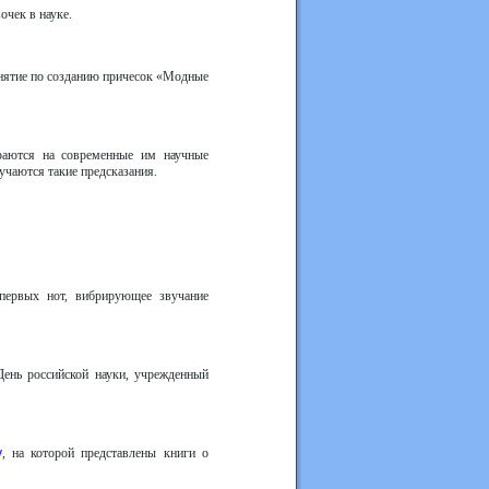
очек в науке.
.
нятие по созданию причесок «Модные
раются на современные им научные
учаются такие предсказания.
 первых нот, вибрирующее звучание
День российской науки, учрежденный
у
, на которой представлены книги о