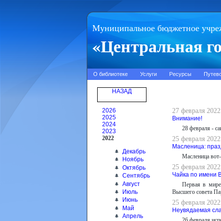
Муниципальное бюджетное учре
«Центральная го
О библиотеке
Услуги
Ресурсы
Путев
НАЗАД
2026
27 февраля 2022
2025
Внимание!
2024
28 февраля - с
2023
2022
25 февраля 2022
Масленица: праз
Декабрь
Масленица вот-
Ноябрь
25 февраля 2022
Октябрь
Чайка по имени 
Сентябрь
Август
Первая в мире
Июль
Высшего совета Пар
Июнь
25 февраля 202
Май
Неувядаемая сл
Апрель
26 февраля исп