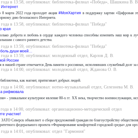
 года в 13:58, опубликовал: библиотека-филиал «Победа», Шашкина В. В
 Интернет
о 8 марта 2022 года проходит акция
#МояХартия
в поддержку хартии «Цифровая эти
ирному дню безопасного Интернета.
 года в 13:58, опубликовал: библиотека-филиал "Победа"
о края
 только доброта и любовь в сердце каждого человека способны изменить наш мир к л
лышам с самого раннего детства.
 года в 13:59, опубликовал: библиотека-филиал "Победа"
 боль души моей…
 года в 13:59, опубликовал: молодежный отдел, Карлов Д. В.
мой России
я в нашей стране отмечается День памяти о россиянах, исполнявших служебный долг за 
 года в 14:00, опубликовал: молодежный отдел, Жданова О. В.
 библиотека, как магнит, притягивает добрых людей.
 года в 14:00, опубликовал: нотно-музыкальный отдел, Селезнева М. В.
на рифмовала
ни» - уникальное культурное явление 80-х гг. ХХ века, творчество военнослужащих, и
 года в 14:00, опубликовал: организационно-методический отдел
те участие!
 ЗАТО Северск объявляет о сборе предложений граждан по благоустройству обществен
оритетного федерального проекта «Формирование комфортной городской среды» для орг
 года в 14:01, опубликовал: отдел "Гармония"
я