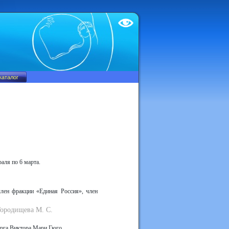
Test
аля по 6 марта.
лен фракции «Единая Россия», член
Городищева М. С.
урга Виктора Мари Гюго.