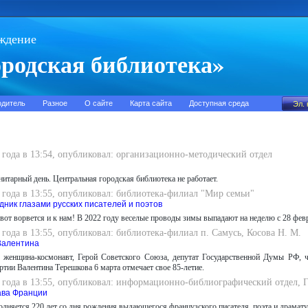
ждение
родская библиотека»
одитель
Разное
О сайте
Карта сайта
Доступная среда
 года в 13:54, опубликовал: организационно-методический отдел
анитарный день. Центральная городская библиотека не работает.
 года в 13:55, опубликовал: библиотека-филиал "Мир семьи"
дник глазами русских писателей и поэтов
вот ворвется и к нам! В 2022 году веселые проводы зимы выпадают на неделю с 28 февр
 года в 13:55, опубликовал: библиотека-филиал п. Самусь, Косова Н. М.
Валентина
 женщина-космонавт, Герой Советского Союза, депутат Государственной Думы РФ, ч
тии Валентина Терешкова 6 марта отмечает свое 85-летие.
2 года в 13:55, опубликовал: информационно-библиографический отдел, 
ава Франции
олняется 220 лет со дня рождения выдающегося французского писателя, поэта и драмат