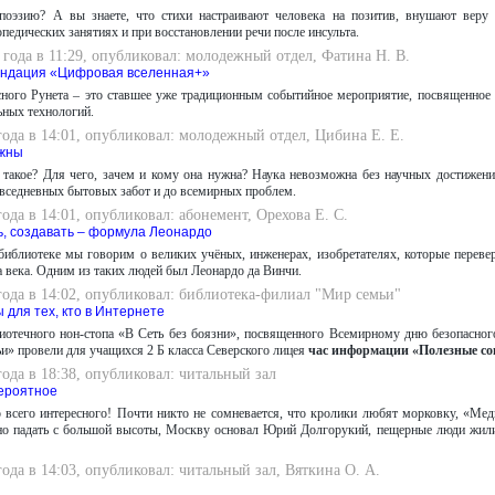
оэзию? А вы знаете, что стихи настраивают человека на позитив, внушают веру
опедических занятиях и при восстановлении речи после инсульта.
 года в 11:29, опубликовал: молодежный отдел, Фатина Н. В.
ендация «Цифровая вселенная+»
сного Рунета – это ставшее уже традиционным событийное мероприятие, посвященное 
ьных технологий.
года в 14:01, опубликовал: молодежный отдел, Цибина Е. Е.
ужны
 такое? Для чего, зачем и кому она нужна? Наука невозможна без научных достижен
овседневных бытовых забот и до всемирных проблем.
года в 14:01, опубликовал: абонемент, Орехова Е. С.
ь, создавать – формула Леонардо
библиотеке мы говорим о великих учёных, инженерах, изобретателях, которые перев
 века. Одним из таких людей был Леонардо да Винчи.
года в 14:02, опубликовал: библиотека-филиал "Мир семьи"
 для тех, кто в Интернете
иотечного нон-стопа «В Сеть без боязни», посвященного Всемирному дню безопасного
и» провели для учащихся 2 Б класса Северского лицея
час информации «Полезные сов
года в 18:38, опубликовал: читальный зал
ероятное
 всего интересного! Почти никто не сомневается, что кролики любят морковку, «Ме
но падать с большой высоты, Москву основал Юрий Долгорукий, пещерные люди жили
года в 14:03, опубликовал: читальный зал, Вяткина О. А.