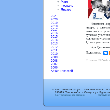
Март
Февраль
Январь
2021
2020
2019
Напомним, акц
2018
интерес у школьн
2017
возможность прове
2016
рубежом участник
2015
количество участни
2014
1,5 млн участников
2013
2012
https://диктант
2011
Поделиться:
2010
2009
29 августа 2022 года 
2008
2007
2006
Архив новостей
© 2005–2026 МБУ «Центральная городская биб
636019, Томская обл., г. Северск, ул. Курчатов
Контактная информация
library@sev