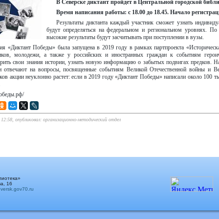
В Северске диктант пройдет в Центральной городской библио
Время написания работы: с 18.00 до 18.45. Начало регистраци
Результаты диктанта каждый участник сможет узнать индивиду
будут определяться на федеральном и региональном уровнях. По
высокие результаты будут засчитывать при поступлении в вузы.
ия «Диктант Победы» была запущена в 2019 году в рамках партпроекта «Историческа
иков, молодежи, а также у российских и иностранных граждан к событиям герои
рить свои знания истории, узнать новую информацию о забытых подвигах предков. Н
и отвечают на вопросы, посвященные событиям Великой Отечественной войны и 
ков акции неуклонно растет: если в 2019 году «Диктант Победы» написали около 100 ты
.
победы.рф/
в 12:58, опубликовал: организационно-методический отдел
лиотека»
а, 16
ersk.gov70.ru