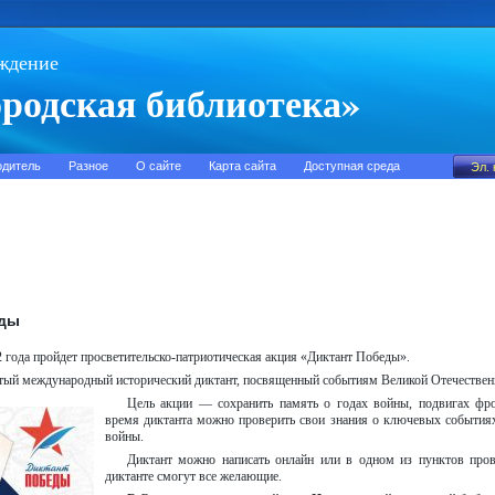
ждение
родская библиотека»
одитель
Разное
О сайте
Карта сайта
Доступная среда
еды
2 года пройдет просветительско-патриотическая акция «Диктант Победы».
ртый международный исторический диктант, посвященный событиям Великой Отечествен
Цель акции — сохранить память о годах войны, подвигах фр
время диктанта можно проверить свои знания о ключевых событиях
войны.
Диктант можно написать онлайн или в одном из пунктов пров
диктанте смогут все желающие.