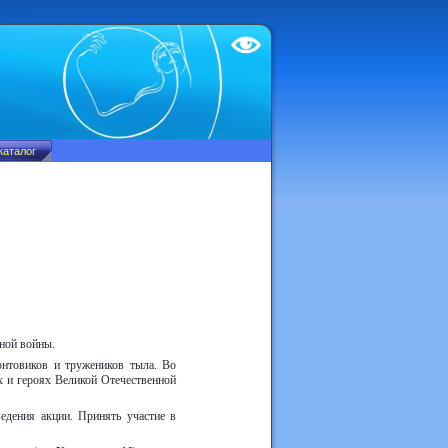
Test
ной войны.
онтовиков и тружеников тыла. Во
 и героях Великой Отечественной
едения акции. Принять участие в