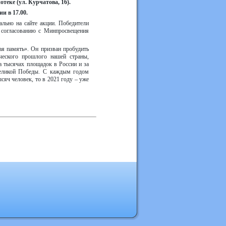
теке (ул. Курчатова, 16).
и в 17.00.
ально на сайте акции. Победители
 согласованию с Минпросвещения
я память». Он призван пробудить
ческого прошлого нашей страны,
а тысячах площадок в России и за
Великой Победы. С каждым годом
сяч человек, то в 2021 году – уже