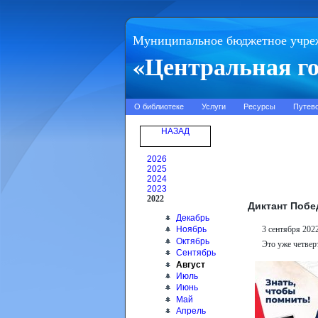
Муниципальное бюджетное учре
«Центральная го
О библиотеке
Услуги
Ресурсы
Путев
НАЗАД
2026
2025
2024
2023
2022
Диктант Поб
Декабрь
3 сентября 202
Ноябрь
Октябрь
Это уже четве
Сентябрь
Август
Июль
Июнь
Май
Апрель