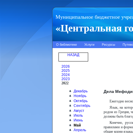
Муниципальное бюджетное учре
«Центральная го
О библиотеке
Услуги
Ресурсы
Путев
НАЗАД
2026
2025
2024
2023
2022
Дела Мефодия
Декабрь
Ноябрь
Октябрь
Ежегодно весно
Сентябрь
Язык, на кото
Август
родом из Греции, 
Июль
должны быть благо
Июнь
Конечно, русс
Май
правилами и формам
Апрель
общие корни языка,