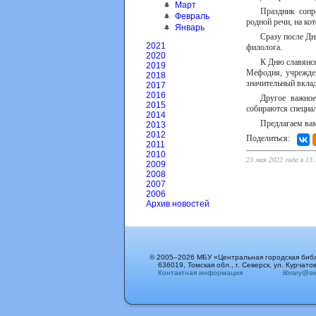
Март
Праздник сопр
Февраль
родной речи, на ко
Январь
Сразу после Дн
2021
филолога.
2020
К Дню славянск
2019
Мефодия, учрежде
2018
значительный вклад
2017
2016
Другое важное
2015
собираются специа
2014
Предлагаем ва
2013
2012
Поделиться:
2011
2010
23 мая 2022 года в 13
2009
2008
2007
2006
Архив новостей
© 2005–2026 МБУ «Центральная городская биб
636019, Томская обл., г. Северск, ул. Курчатов
Контактная информация
library@sev