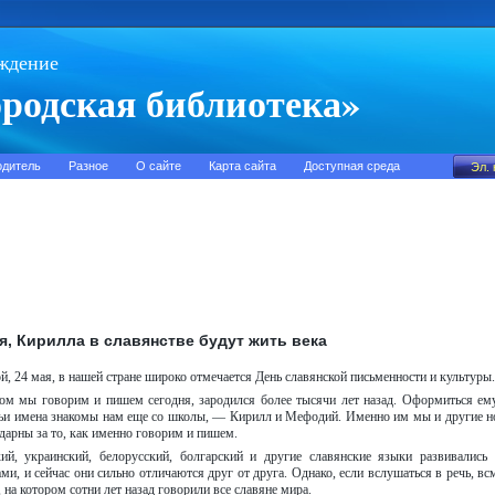
ждение
родская библиотека»
одитель
Разное
О сайте
Карта сайта
Доступная среда
, Кирилла в славянстве будут жить века
й, 24 мая, в нашей стране широко отмечается День славянской письменности и культуры.
ром мы говорим и пишем сегодня, зародился более тысячи лет назад. Оформиться ем
чьи имена знакомы нам еще со школы, — Кирилл и Мефодий. Именно им мы и другие н
дарны за то, как именно говорим и пишем.
кий, украинский, белорусский, болгарский и другие славянские языки развивались
и, и сейчас они сильно отличаются друг от друга. Однако, если вслушаться в речь, всм
 на котором сотни лет назад говорили все славяне мира.