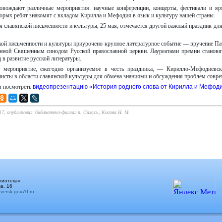
овождают различные мероприятия: научные конференции, концерты, фестивали и я
торых ребят знакомят с вкладом Кирилла и Мефодия в язык и культуру нашей страны.
я славянской письменности и культуры, 25 мая, отмечается другой важный праздник дл
ой письменности и культуры приурочено крупное литературное событие — вручение П
нной Священным синодом Русской православной церкви. Лауреатами премии становя
 в развитие русской литературы.
 мероприятие, ежегодно организуемое в честь праздника, — Кирилло-Мефодиевск
листы в области славянской культуры для обмена знаниями и обсуждения проблем совре
м посмотреть
видеопрезентацию «История родного слова от Кирилла и Мефоди
:17, опубликовал: библиотека-филиал п. Самусь, Косова Н. М.
лиотека»
а, 16
ersk.gov70.ru