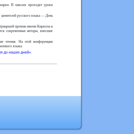
рмарки. В школах проходят уроки
я ценителей русского языка — День
атриаршей премии имени Кирилла и
тся современные авторы, внесшие
ие чтения. На этой конференции
менного языка.
я до наших дней»
.