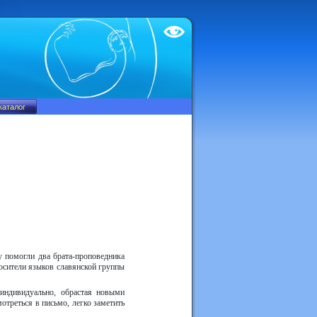
Test
у помогли два брата-проповедника
осители языков славянской группы
 индивидуально, обрастая новыми
отреться в письмо, легко заметить