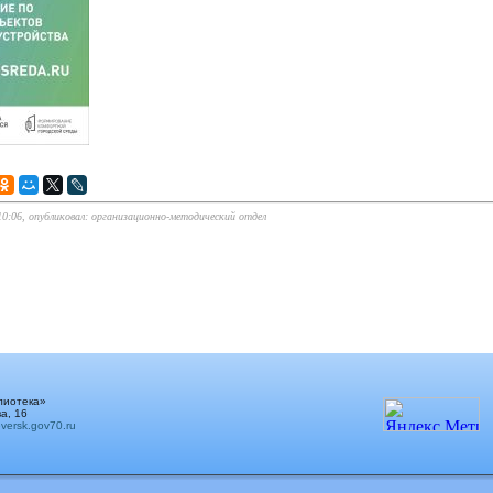
 10:06, опубликовал: организационно-методический отдел
лиотека»
а, 16
ersk.gov70.ru