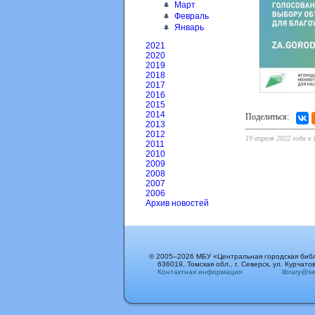
Март
Февраль
Январь
2021
2020
2019
2018
2017
2016
2015
2014
Поделиться:
2013
2012
19 апреля 2022 года в
2011
2010
2009
2008
2007
2006
Архив новостей
© 2005–2026 МБУ «Центральная городская биб
636019, Томская обл., г. Северск, ул. Курчатов
Контактная информация
library@sev