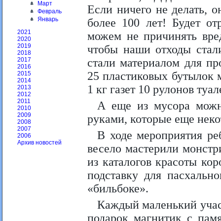
Март
Если ничего не делать, о
Февраль
Январь
более 100 лет! Будет от
2021
можем не причинять вред
2020
2019
чтобы наши отходы стал
2018
стали материалом для пр
2017
2016
25 пластиковых бутылок 
2015
2014
1 кг газет 10 рулонов туа
2013
2012
2011
А еще из мусора можн
2010
2009
руками, которые еще неко
2008
2007
В ходе мероприятия реб
2006
Архив новостей
весело мастерили монстри
из каталогов красоты кор
подставку для пасхально
«бильбоке».
Каждый маленький учас
подарок магнитик с пам