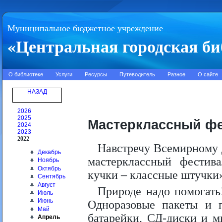
Муниципальное бюджетное учреждение
«Центральная городская би
О библиотеке
Услуги
Ресурсы
Путеводитель
Разное
О сайте
НАЗАД
2026
2025
Мастерклассный ф
2024
2023
2022
Навстречу Всемирному 
Декабрь
мастерклассный фестив
Ноябрь
Октябрь
кучки – классные штучки
Сентябрь
Август
Природе надо помогать
Июль
Июнь
Одноразовые пакеты и п
Май
батарейки, СД-диски и м
Апрель