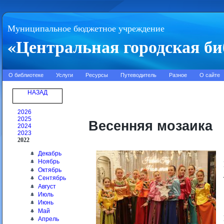
Муниципальное бюджетное учреждение
«Центральная городская би
О библиотеке
Услуги
Ресурсы
Путеводитель
Разное
О сайте
НАЗАД
2026
2025
Весенняя мозаика
2024
2023
2022
Декабрь
Ноябрь
Октябрь
Сентябрь
Август
Июль
Июнь
Май
Апрель