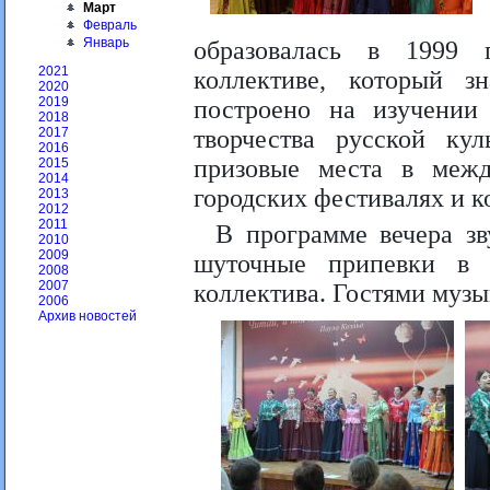
Март
Февраль
Январь
образовалась в 1999 
2021
коллективе, который 
2020
2019
построено на изучении 
2018
творчества русской кул
2017
2016
призовые места в межд
2015
2014
городских фестивалях и к
2013
2012
2011
В программе вечера зв
2010
2009
шуточные припевки в 
2008
2007
коллектива. Гостями музы
2006
Архив новостей