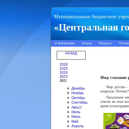
Муниципальное бюджетное учре
«Центральная го
О библиотеке
Услуги
Ресурсы
Путев
НАЗАД
2026
2025
2024
2023
Мир глазами 
2022
Мир детства –
Декабрь
вопросов. Почему? 
Ноябрь
Предлагаем ва
Октябрь
ответы на свои во
Сентябрь
яркие иллюстрации
Август
Июль
Июнь
Май
Апрель