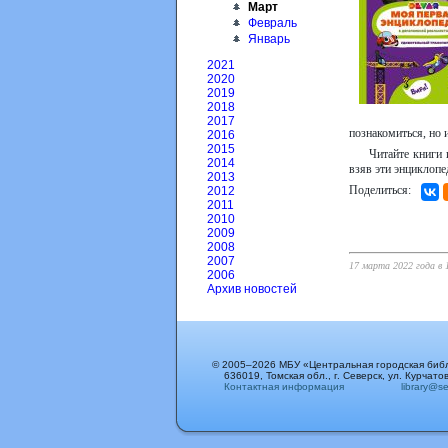
Март
Февраль
Январь
2021
2020
2019
2018
2017
познакомиться, но 
2016
2015
Читайте книги 
2014
взяв эти энциклопе
2013
Поделиться:
2012
2011
2010
2009
2008
2007
17 марта 2022 года в 
2006
Архив новостей
© 2005–2026 МБУ «Центральная городская биб
636019, Томская обл., г. Северск, ул. Курчатов
Контактная информация
library@sev