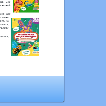
ия: мир
олненной
емля уже
в книге
жить на
лядеть,
поближе
иотеки,