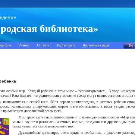
ждение
родская библиотека»
одитель
Разное
О сайте
Карта сайта
Доступная среда
ребенка
 это особый мир. Каждый ребенок в этом мире – первооткрыватель. В ходе исследов
Зачем? Как? Бывает, что родители или учителя не всегда могут на них ответить, и тогда
м познакомиться с серией книг «Моя первая энциклопедия», в которых ребенок
смож
просы, познакомится с окружающим миром и его обитателями, а также увидит разно
 с применением дополненной реальности.
Мир транспорта такой разнообразный! С помощью энциклопедии «Мир тра
малыш научится различать наземные, водные, воздушные и другие виды транс
также узнает все самое интересное о них.
Дружелюбные динозавры, очень яркие и необычные, с радостью расскаж