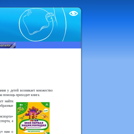
Test
ания у детей возникает множество
 на помощь приходит книга.
ет найти
образные
нспорта»
порта, а
ут нам о