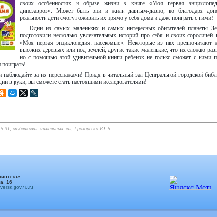
своих особенностях и образе жизни в книге «Моя первая энциклопед
динозавров». Может быть они и жили давным-давно, но благодаря доп
реальности дети смогут оживить их прямо у себя дома и даже поиграть с ними!
Одни из самых маленьких и самых интересных обитателей планеты З
подготовили
несколько увлекательных историй про себя и своих сородичей 
«Моя первая энциклопедия: насекомые». Некоторые из них предпочитают 
высоких деревьях или под землей, другие такие маленькие, что их сложно разг
но с помощью этой удивительной книги ребенок не только сможет с ними 
и поиграть!
и наблюдайте за их персонажами! Придя в читальный зал Центральной городской библ
дии в руки, вы сможете стать настоящими исследователями!
15:31, опубликовал: читальный зал, Прохоренко Ю. Б.
лиотека»
а, 16
ersk.gov70.ru