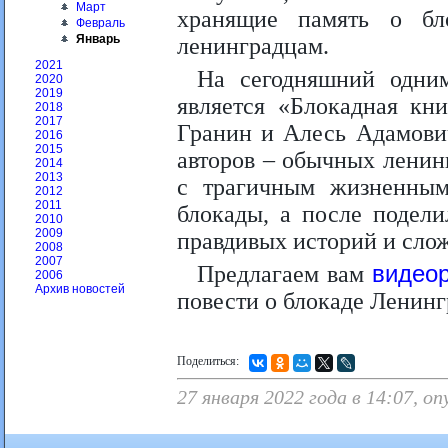
Март
хранящие память о бл
Февраль
Январь
ленинградцам.
2021
На сегодняшний одни
2020
2019
является «Блокадная кн
2018
2017
Гранин и Алесь Адамович
2016
2015
авторов – обычных ленинг
2014
2013
с трагичным жизненны
2012
2011
блокады, а после подел
2010
2009
правдивых историй и сло
2008
2007
Предлагаем вам
видео
2006
Архив новостей
повести о блокаде Ленинг
Поделиться:
27 января 2022 года в 14:07, 