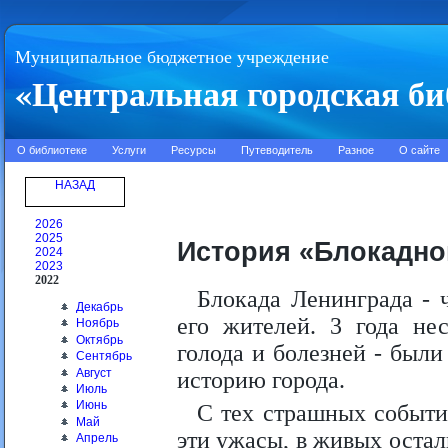
Муниципальное бюджетное учреждение
«Центральная городская би
О библиотеке
Услуги
Ресурсы
Путеводитель
Разное
О сайте
НАЗАД
2026
2025
История «Блокадно
2024
2023
2022
Блокада Ленинграда - 
Декабрь
его жителей. 3 года не
Ноябрь
Октябрь
голода и болезней - был
Сентябрь
Август
историю города.
Июль
Июнь
С тех страшных событий
Май
эти ужасы, в живых остал
Апрель