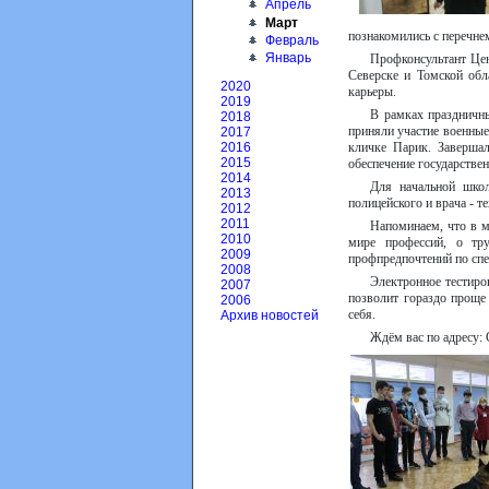
Апрель
Март
познакомились с перечнем
Февраль
Январь
Профконсультант Це
Северске и Томской обл
2020
карьеры.
2019
В рамках праздничны
2018
приняли участие военные
2017
кличке Парик. Завершал
2016
2015
обеспечение государстве
2014
Для начальной школ
2013
полицейского и врача - т
2012
2011
Напоминаем, что в м
2010
мире профессий, о тру
2009
профпредпочтений по сп
2008
Электронное тестиро
2007
позволит гораздо проще
2006
себя.
Архив новостей
Ждём вас по адресу: 