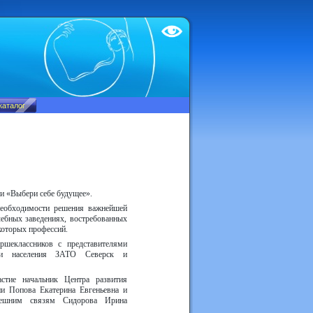
Test
и «Выбери себе будущее».
необходимости решения важнейшей
ебных заведениях, востребованных
которых профессий.
ршеклассников с представителями
сти населения ЗАТО Северск и
стие начальник Центра развития
ии Попова Екатерина Евгеньевна и
нешним связям Сидорова Ирина