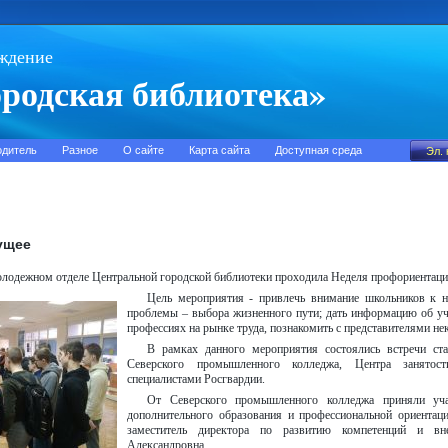
ждение
родская библиотека»
одитель
Разное
О сайте
Карта сайта
Доступная среда
ущее
молодежном отделе Центральной городской библиотеки проходила Неделя профориентаци
Цель мероприятия - привлечь внимание школьников к 
проблемы – выбора жизненного пути; дать информацию об уч
профессиях на рынке труда, познакомить с представителями не
В рамках данного мероприятия состоялись встречи ста
Северского промышленного колледжа, Центра занято
специалистами Росгвардии.
От Северского промышленного колледжа приняли уча
дополнительного образования и профессиональной ориентац
заместитель директора по развитию компетенций и в
Александровна.