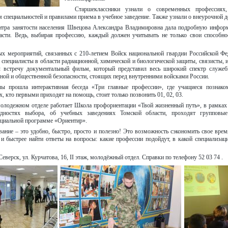
Старшеклассники узнали о современных профессиях
 специальностей и правилами приема в учебное заведение. Также узнали о внеурочной д
нтра занятости населения Швецова Александра Владимировна дала подробную информ
асти. Ведь, выбирая профессию, каждый должен учитывать не только свои способно
х мероприятий, связанных с 210-летием Войск национальной гвардии Российской Фе
 специалисты в области радиационной, химической и биологической защиты, связисты, и
 встречу документальный фильм, который представил весь широкий спектр служеб
нной и общественной безопасности, стоящих перед внутренними войсками России.
ы прошла интерактивная беседа «Три главные профессии», где учащиеся познако
ех, кто первыми приходят на помощь, стоит только позвонить 01, 02, 03.
олодежном отделе работает Школа профориентации «Твой жизненный путь», в рамках 
дностях выбора, об учебных заведениях Томской области, проходят групповые
ециальной программе «Ориентир».
вание – это удобно, быстро, просто и полезно! Это возможность сэкономить свое врем
 и быстрее найти ответы на вопросы: какие профессии подойдут, в какой специализа
Северск, ул. Курчатова, 16, II этаж, молодёжный отдел. Справки по телефону 52 03 74 .