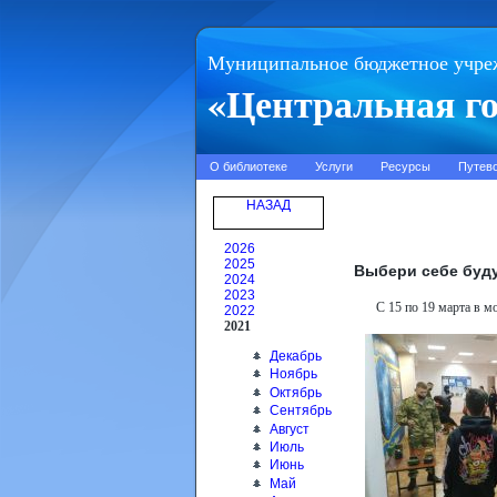
Муниципальное бюджетное учре
«Центральная го
О библиотеке
Услуги
Ресурсы
Путев
НАЗАД
2026
2025
Выбери себе буд
2024
2023
С 15 по 19 марта в 
2022
2021
Декабрь
Ноябрь
Октябрь
Сентябрь
Август
Июль
Июнь
Май