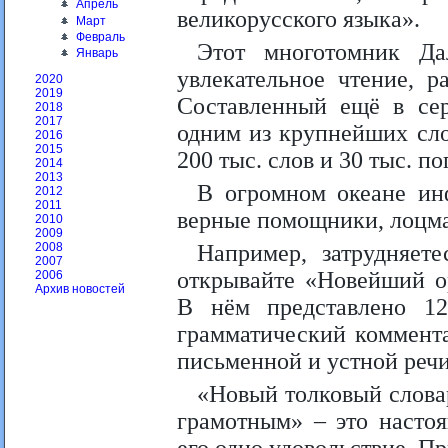
Апрель
великорусского языка».
Март
Февраль
Этот многотомник Да
Январь
увлекательное чтение, р
2020
2019
Составленный ещё в сер
2018
2017
одним из крупнейших сло
2016
2015
200 тыс. слов и 30 тыс. по
2014
2013
В огромном океане ин
2012
2011
верные помощники, лоцма
2010
2009
Например, затрудняете
2008
2007
открывайте «Новейший о
2006
Архив новостей
В нём представлено 1
грамматический коммент
письменной и устной речи
«Новый толковый словар
грамотным» – это настоя