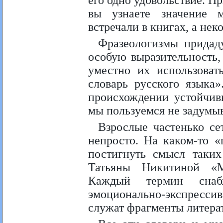
его одно удовольствие. Пр
вы узнаете значение 
встречали в книгах, а нек
Фразеологизмы придаду
особую выразительность,
уместно их использоват
словарь русского языка
происхождении устойчив
мы пользуемся не задумыв
Взрослые частенько се
непросто. На каком-то «
постигнуть смысл таких
Татьяны Никитиной «М
Каждый термин снабж
эмоционально-экспресс
служат фрагменты литерат