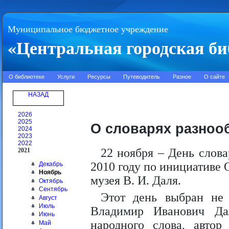
Муниципальное бюджетное учреждение
«Центральная городская би
О библиотеке
Услуги
Ресурсы
Путеводитель
Разное
О сайте
НАЗАД
2026
2025
О словарях разноо
2024
2023
2022
22 ноября – День слов
2021
2010 году по инициативе
Декабрь
Ноябрь
музея В. И. Даля.
Октябрь
Сентябрь
Этот день выбран не 
Август
Июль
Владимир Иванович Да
Июнь
народного слова, автор
Май