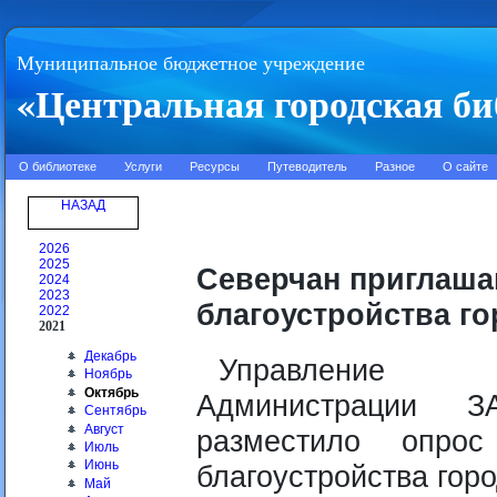
Муниципальное бюджетное учреждение
«Центральная городская би
О библиотеке
Услуги
Ресурсы
Путеводитель
Разное
О сайте
НАЗАД
2026
2025
Северчан приглаша
2024
2023
благоустройства г
2022
2021
Декабрь
Управление ка
Ноябрь
Октябрь
Администрации 
Сентябрь
Август
разместило опро
Июль
Июнь
благоустройства гор
Май